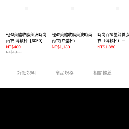
輕盈美體收脂美波時尚
輕盈美體收脂美波時尚
時尚百褶蕾絲養脂
內衣-薄軟杯【6050】
內衣(立體杯)-
衣（薄軟杯）－
【60501】
【R8605】
NT$400
NT$1,180
NT$1,880
NT$1,180
詳細說明
商品規格
相關推薦