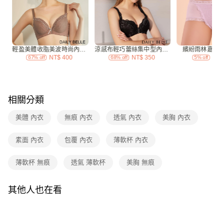
付款後7-11取貨
每筆NT$70，滿NT$3,000(含以上)免運費
宅配
每筆NT$120，滿NT$3,000(含以上)免運費
付款後門市自取
免運費
相關分類
海外
查看運費
美體 內衣
無痕 內衣
透氣 內衣
美胸 內衣
素面 內衣
包覆 內衣
薄軟杯 內衣
薄軟杯 無痕
透氣 薄軟杯
美胸 無痕
其他人也在看