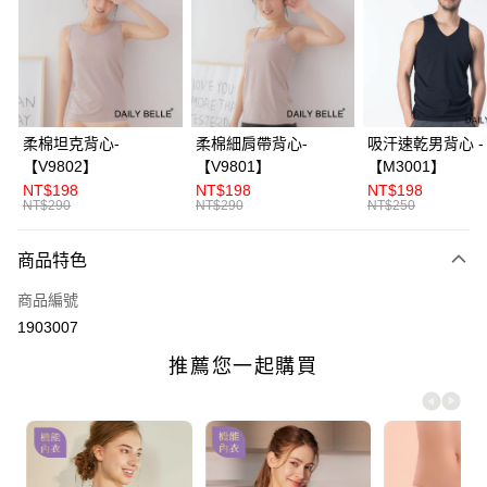
3 期 0 利率 每期
NT$393
21家銀行
合作金庫商業銀行
第一商業銀行
超商取貨付款
華南商業銀行
彰化商業銀行
LINE Pay
上海商業儲蓄銀行
台北富邦商業銀行
國泰世華商業銀行
兆豐國際商業銀行
Apple Pay
臺灣中小企業銀行
台中商業銀行
柔棉坦克背心-
柔棉細肩帶背心-
吸汗速乾男背心 -
匯豐（台灣）商業銀行
華泰商業銀行
【V9802】
【V9801】
【M3001】
街口支付
聯邦商業銀行
遠東國際商業銀行
NT$198
NT$198
NT$198
元大商業銀行
永豐商業銀行
NT$290
NT$290
NT$250
ATM付款
玉山商業銀行
星展（台灣）商業銀行
台新國際商業銀行
中國信託商業銀行
商品特色
運送方式
台灣樂天信用卡公司
全家付款取貨
商品編號
1903007
每筆NT$70，滿NT$3,000(含以上)免運費
付款後全家取貨
每筆NT$70，滿NT$3,000(含以上)免運費
7-11付款取貨
每筆NT$70，滿NT$3,000(含以上)免運費