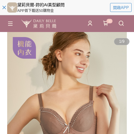
黛莉貝爾-妳的AI美型顧問
開啟APP
APP首下載送50購物金
0
1
/
9