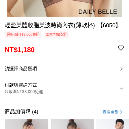
輕盈美體收脂美波時尚內衣(薄軟杯)-【6050】
超取滿NT$3,000免運
國家/地區配送
NT$1,180
請選擇商品選項
付款與運送方式
超取滿NT$3,000免運
付款方式
信用卡一次付款
商品加價購 (4)
查看全部
信用卡分期付款