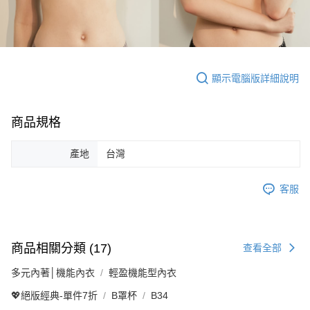
顯示電腦版詳細說明
商品規格
產地
台灣
客服
商品相關分類 (17)
查看全部
多元內著│機能內衣
輕盈機能型內衣
💖絕版經典-單件7折
B罩杯
B34