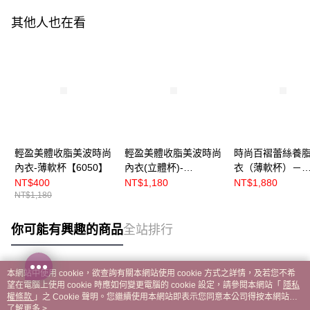
其他人也在看
輕盈美體收脂美波時尚
輕盈美體收脂美波時尚
時尚百褶蕾絲養脂
內衣-薄軟杯【6050】
內衣(立體杯)-
衣（薄軟杯）－
【60501】
【R8605】
NT$400
NT$1,180
NT$1,880
NT$1,180
你可能有興趣的商品
全站排行
本網站中使用 cookie，欲查詢有關本網站使用 cookie 方式之詳情，及若您不希
熱門標籤
望在電腦上使用 cookie 時應如何變更電腦的 cookie 設定，請參閱本網站「
隱私
權條款
」之 Cookie 聲明。您繼續使用本網站即表示您同意本公司得按本網站使
用條款之 Cookie 聲明使用 cookie。
了解更多 >