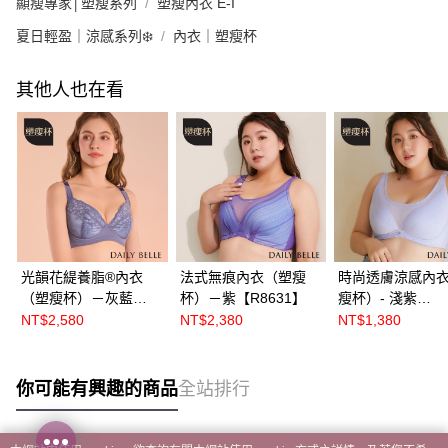
顯瘦專家│塑瘦系列
塑瘦內衣 E-I
夏日輕盈｜涼感系列❄️
內衣｜塑瘦杯
其他人也在看
光韻花緹養脂®內衣
法式無痕內衣（塑瘦
時尚透膚涼感內
（塑瘦杯）－灰藍
杯）－紫【R8631】
瘦杯）- 淺紫
【R86522】
【R8609】
NT$2,580
NT$2,380
NT$1,380
你可能有興趣的商品
全站排行