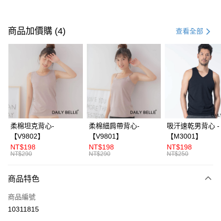
付款方式
信用卡一次付款
商品加價購 (4)
查看全部
信用卡分期付款
3 期 0 利率 每期
NT$793
21家銀行
合作金庫商業銀行
第一商業銀行
超商取貨付款
華南商業銀行
彰化商業銀行
LINE Pay
上海商業儲蓄銀行
台北富邦商業銀行
國泰世華商業銀行
兆豐國際商業銀行
Apple Pay
臺灣中小企業銀行
台中商業銀行
柔棉坦克背心-
柔棉細肩帶背心-
吸汗速乾男背心 -
匯豐（台灣）商業銀行
華泰商業銀行
【V9802】
【V9801】
【M3001】
街口支付
聯邦商業銀行
遠東國際商業銀行
NT$198
NT$198
NT$198
元大商業銀行
永豐商業銀行
NT$290
NT$290
NT$250
ATM付款
玉山商業銀行
星展（台灣）商業銀行
台新國際商業銀行
中國信託商業銀行
商品特色
運送方式
台灣樂天信用卡公司
全家付款取貨
商品編號
10311815
每筆NT$70，滿NT$3,000(含以上)免運費