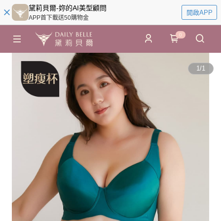
黛莉貝爾-妳的AI美型顧問
開啟APP
APP首下載送50購物金
0
1
/
1