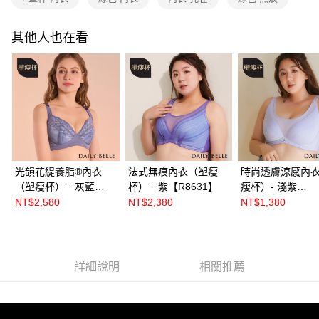
其他人也在看
光韻花緹養脂®內衣
法式無痕內衣（塑瘦
時尚透膚涼感內
（塑瘦杯）－灰藍
杯）－紫【R8631】
瘦杯）- 淺紫
【R86522】
【R8609】
NT$2,580
NT$2,380
NT$1,380
詳細說明
相關推薦