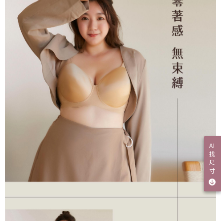
AI
找
尺
寸