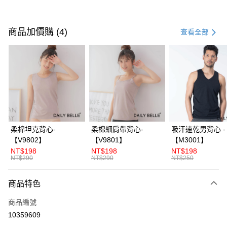
付款方式
信用卡一次付款
商品加價購 (4)
查看全部
信用卡分期付款
3 期 0 利率 每期
NT$993
21家銀行
合作金庫商業銀行
第一商業銀行
超商取貨付款
華南商業銀行
彰化商業銀行
LINE Pay
上海商業儲蓄銀行
台北富邦商業銀行
國泰世華商業銀行
兆豐國際商業銀行
Apple Pay
臺灣中小企業銀行
台中商業銀行
柔棉坦克背心-
柔棉細肩帶背心-
吸汗速乾男背心 -
匯豐（台灣）商業銀行
華泰商業銀行
【V9802】
【V9801】
【M3001】
街口支付
聯邦商業銀行
遠東國際商業銀行
NT$198
NT$198
NT$198
元大商業銀行
永豐商業銀行
NT$290
NT$290
NT$250
ATM付款
玉山商業銀行
星展（台灣）商業銀行
台新國際商業銀行
中國信託商業銀行
商品特色
運送方式
台灣樂天信用卡公司
全家付款取貨
商品編號
10359609
每筆NT$70，滿NT$3,000(含以上)免運費