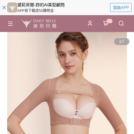
黛莉貝爾-妳的AI美型顧問
開啟APP
APP首下載送50購物金
0
1
/
7