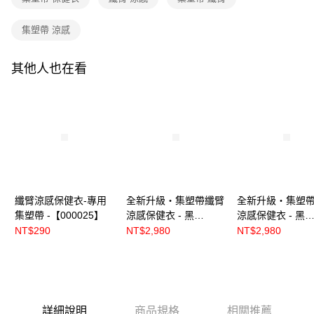
集塑帶 涼感
其他人也在看
纖臂涼感保健衣-專用
全新升級‧集塑帶纖臂
全新升級‧集塑
集塑帶 -【000025】
涼感保健衣 - 黑
涼感保健衣 - 黑
【R8015】
【R8015】
NT$290
NT$2,980
NT$2,980
詳細說明
商品規格
相關推薦