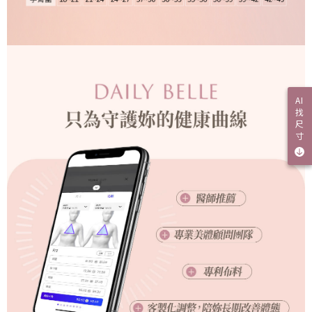
AI
找
尺
寸