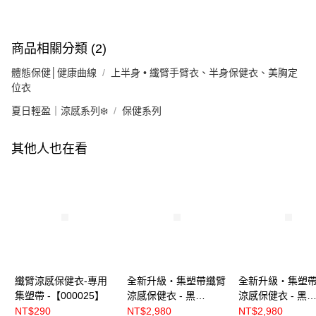
商品相關分類 (2)
體態保健│健康曲線
上半身 • 纖臂手臂衣、半身保健衣、美胸定
位衣
夏日輕盈｜涼感系列❄️
保健系列
其他人也在看
纖臂涼感保健衣-專用
全新升級‧集塑帶纖臂
全新升級‧集塑
集塑帶 -【000025】
涼感保健衣 - 黑
涼感保健衣 - 黑
【R8015】
【R8015】
NT$290
NT$2,980
NT$2,980