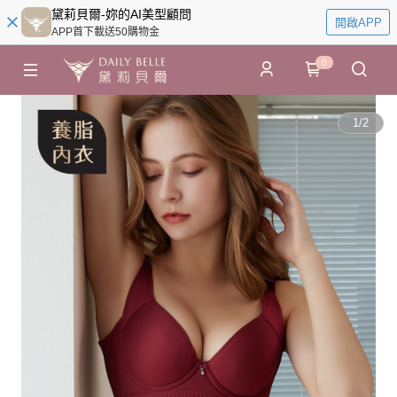
黛莉貝爾-妳的AI美型顧問
開啟APP
APP首下載送50購物金
0
1
/
2