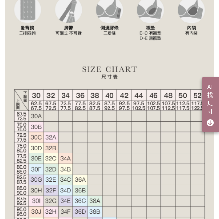
AI
找
尺
寸