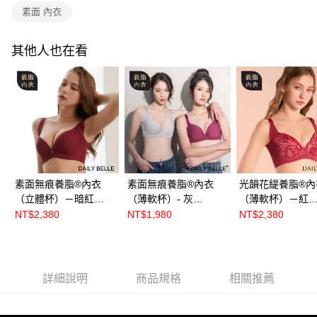
素面 內衣
其他人也在看
素面無痕養脂®內衣
素面無痕養脂®內衣
光韻花緹養脂®內
（立體杯）－暗紅
（薄軟杯）- 灰
（薄軟杯）－紅
【R86171】
【R8621】
【R8652】
NT$2,380
NT$1,980
NT$2,380
詳細說明
商品規格
相關推薦