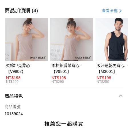
付款方式
信用卡一次付款
商品加價購 (4)
查看全部
信用卡分期付款
3 期 0 利率 每期
NT$793
21家銀行
合作金庫商業銀行
第一商業銀行
超商取貨付款
華南商業銀行
彰化商業銀行
LINE Pay
上海商業儲蓄銀行
台北富邦商業銀行
國泰世華商業銀行
兆豐國際商業銀行
Apple Pay
臺灣中小企業銀行
台中商業銀行
柔棉坦克背心-
柔棉細肩帶背心-
吸汗速乾男背心 -
匯豐（台灣）商業銀行
華泰商業銀行
【V9802】
【V9801】
【M3001】
街口支付
聯邦商業銀行
遠東國際商業銀行
NT$198
NT$198
NT$198
元大商業銀行
永豐商業銀行
NT$290
NT$290
NT$250
ATM付款
玉山商業銀行
星展（台灣）商業銀行
台新國際商業銀行
中國信託商業銀行
商品特色
運送方式
台灣樂天信用卡公司
全家付款取貨
商品編號
10139024
每筆NT$70，滿NT$3,000(含以上)免運費
付款後全家取貨