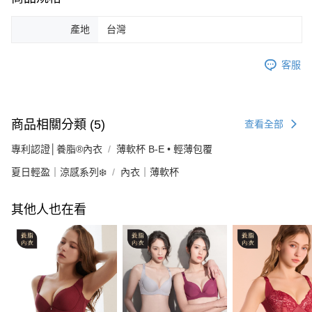
產地
台灣
客服
商品相關分類 (5)
查看全部
專利認證│養脂®內衣
薄軟杯 B-E • 輕薄包覆
夏日輕盈｜涼感系列❄️
內衣｜薄軟杯
其他人也在看