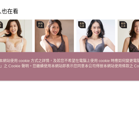
每筆NT$7
人也在看
宅配
每筆NT$1
付款後門
免運費
海外
本網站使用 cookie 方式之詳情，及若您不希望在電腦上使用 cookie 時應如何變更電腦的
雅蕾絲養脂®內
時尚典雅蕾絲養脂
優雅輕柔蕾絲養脂
典雅蕾絲
」之 Cookie 聲明。您繼續使用本網站即表示您同意本公司得按本網站使用條款之 Coo
（立體杯）- 膚
®內衣（立體杯）-
®內衣(立體杯)-
衣（薄軟杯
R86111】
灰【R86101】
【R86191】
粉【R861
$1,980
NT$1,680
NT$1,680
NT$1,980
說明
相關推薦