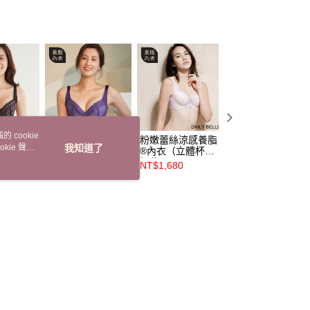
0，滿NT$3,000(含以上)免運費
20，滿NT$3,000(含以上)免運費
市自取
查看運費
 cookie
養脂®內
幾何蕾絲養脂®內
粉嫩蕾絲涼感養脂
扇葉紋蕾絲養脂®
kie 聲明
我知道了
） - 黑
衣（立體杯）- 紫
®內衣（立體杯）-
內衣（立體杯）－
1】
【R86221】
粉紫【R81061】
紅【R86361】
NT$2,380
NT$1,680
NT$2,380