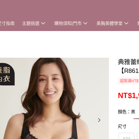
尺寸指南
主題挑選
購物須知|門市
美胸美體學堂
典雅蕾
【R861
超取滿NT$
NT$1,
顏色：黑
尺寸
A34