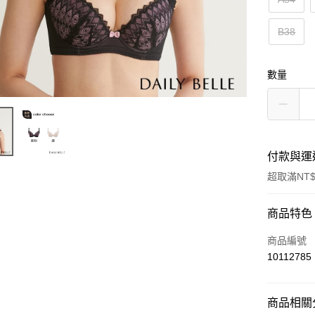
B38
數量
付款與運
超取滿NT$
付款方式
商品特色
信用卡一
商品編號
10112785
信用卡分
3 期 
商品相關分
合作金
超商取貨