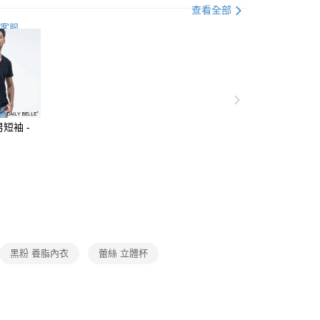
業銀行
彰化商業銀行
查看全部
養脂®內衣
立體杯 A-C • 小胸升級
業儲蓄銀行
台北富邦商業銀行
客服
涼感系列❄️
內衣｜立體杯
華商業銀行
兆豐國際商業銀行
小企業銀行
台中商業銀行
典-單件7折
A罩杯
A32
台灣）商業銀行
華泰商業銀行
業銀行
遠東國際商業銀行
典-單件7折
A罩杯
A34
業銀行
永豐商業銀行
典-單件7折
A罩杯
A36
業銀行
星展（台灣）商業銀行
短袖 -
際商業銀行
中國信託商業銀行
典-單件7折
A罩杯
A38
】
天信用卡公司
典-單件7折
B罩杯
B32
取貨
典-單件7折
B罩杯
B36
0，滿NT$3,000(含以上)免運費
典-單件7折
B罩杯
B38
家取貨
0，滿NT$3,000(含以上)免運費
黑粉 養脂內衣
蕾絲 立體杯
取貨
0，滿NT$3,000(含以上)免運費
1取貨