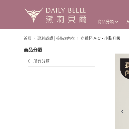
商品分類
首頁
專利認證│養脂®內衣
立體杯 A-C • 小胸升級
商品分類
所有分類