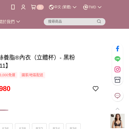
0
中文 (繁體)
TWD
關於我們
絲養脂®內衣（立體杯）- 黑粉
11】
3,000免運
國家/地區配送
980
A36
A38
B32
B34
B36