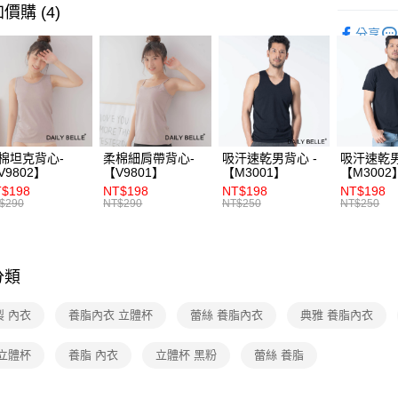
價購 (4)
華南商
專利認證│
LINE Pay
上海商
分享
夏日輕盈｜
國泰世
Apple Pay
臺灣中
💖絕版經
匯豐（
街口支付
聯邦商
💖絕版經
元大商
ATM付款
💖絕版經
玉山商
棉坦克背心-
柔棉細肩帶背心-
吸汗速乾男背心 -
吸汗速乾男
台新國
💖絕版經
V9802】
【V9801】
【M3001】
【M3002
台灣樂
運送方式
$198
NT$198
NT$198
NT$198
💖絕版經
$290
NT$290
NT$250
NT$250
全家付款
💖絕版經
每筆NT$7
💖絕版經
分類
付款後全
每筆NT$7
製 內衣
養脂內衣 立體杯
蕾絲 養脂內衣
典雅 養脂內衣
7-11付款
 立體杯
養脂 內衣
立體杯 黑粉
蕾絲 養脂
每筆NT$7
付款後7-1