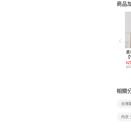
商品加
柔
【
NT
NT
相關
台灣
內衣