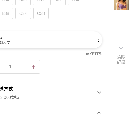
B38
C34
C38
AI
找尺寸
清除
紀錄
送方式
3,000免運
次付款