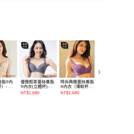
養脂®內
優雅輕柔蕾絲養脂
時尚典雅蕾絲養脂
扇葉紋蕾絲養脂®
）- 膚
®內衣(立體杯)-
®內衣（薄軟杯）
內衣（立體杯）－
1】
【R86191】
B~D - 紫
紅【R86361】
NT$1,680
NT$1,680
NT$2,380
【R8610】