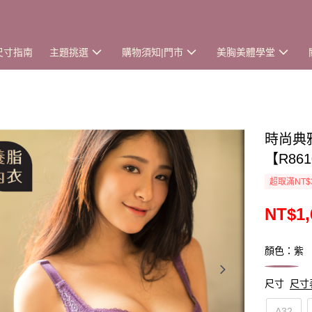
尺寸指南
主題挑選
購物須知|門市
美胸美體學堂
時尚典
【R86
超取滿NT$
NT$1,
顏色：紫
尺寸
尺寸
A32