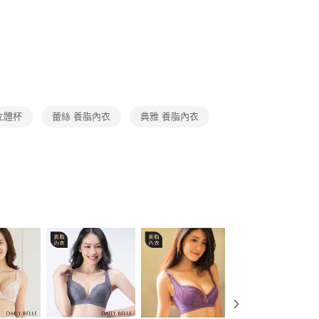
】
取貨
典-單件7折
C罩杯
C38
0，滿NT$3,000(含以上)免運費
1取貨
0，滿NT$3,000(含以上)免運費
20，滿NT$3,000(含以上)免運費
立體杯
蕾絲 養脂內衣
典雅 養脂內衣
市自取
查看運費