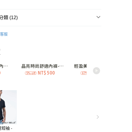
期付款
0 利率 每期
NT$560
21家銀行
類 (12)
庫商業銀行
第一商業銀行
付款
業銀行
彰化商業銀行
養脂®內衣
立體杯 A-C • 小胸升級
業儲蓄銀行
台北富邦商業銀行
客服
涼感系列❄️
內衣｜立體杯
華商業銀行
兆豐國際商業銀行
小企業銀行
台中商業銀行
典-單件7折
A罩杯
A32
台灣）商業銀行
華泰商業銀行
業銀行
遠東國際商業銀行
典-單件7折
A罩杯
A34
業銀行
永豐商業銀行
典-單件7折
A罩杯
A36
業銀行
星展（台灣）商業銀行
際商業銀行
中國信託商業銀行
典-單件7折
A罩杯
A38
查看全部
天信用卡公司
典-單件7折
B罩杯
B32
取貨
典-單件7折
B罩杯
B34
0，滿NT$3,000(含以上)免運費
典-單件7折
B罩杯
B36
家取貨
典-單件7折
B罩杯
B38
0，滿NT$3,000(含以上)免運費
典-單件7折
C罩杯
C36
短袖 -