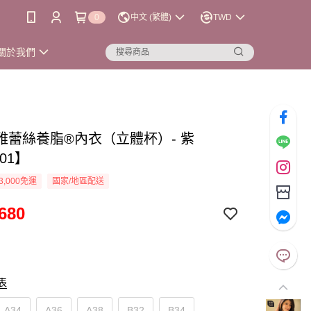
0
中文 (繁體)
TWD
關於我們
雅蕾絲養脂®內衣（立體杯）- 紫
101】
3,000免運
國家/地區配送
680
表
A34
A36
A38
B32
B34