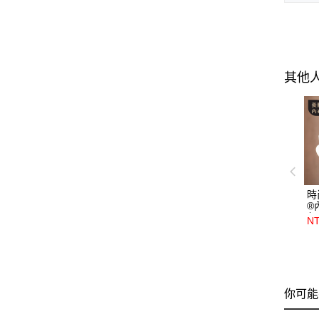
其他
時
®
灰
NT
你可能