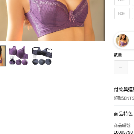
B36
數量
付款與運
超取滿NT$
付款方式
商品特色
信用卡一
商品編號
10095798