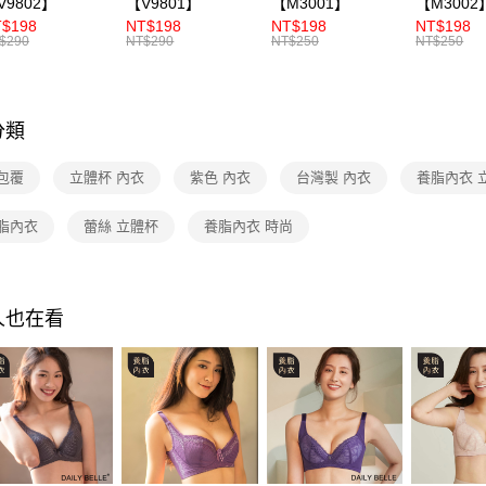
V9802】
【V9801】
【M3001】
【M3002
7-11付款
💖絕版經
$198
NT$198
NT$198
NT$198
每筆NT$7
$290
NT$290
NT$250
NT$250
付款後7-1
每筆NT$7
分類
宅配
每筆NT$1
包覆
立體杯 內衣
紫色 內衣
台灣製 內衣
養脂內衣 
付款後門
養脂內衣
蕾絲 立體杯
養脂內衣 時尚
免運費
海外
人也在看