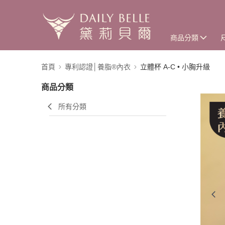
商品分類
首頁
專利認證│養脂®內衣
立體杯 A-C • 小胸升級
商品分類
所有分類