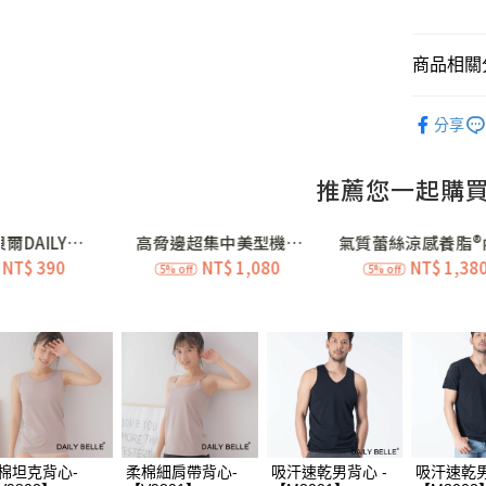
信用卡分
3 期 
商品相關分
合作金
超商取貨
華南商
專利認證│
LINE Pay
上海商
分享
夏日輕盈｜
國泰世
Apple Pay
臺灣中
💖絕版經
匯豐（
街口支付
聯邦商
💖絕版經
元大商
ATM付款
💖絕版經
玉山商
台新國
💖絕版經
價購 (4)
台灣樂
運送方式
💖絕版經
全家付款
💖絕版經
每筆NT$7
💖絕版經
付款後全
💖絕版經
每筆NT$7
💖絕版經
棉坦克背心-
柔棉細肩帶背心-
吸汗速乾男背心 -
吸汗速乾男