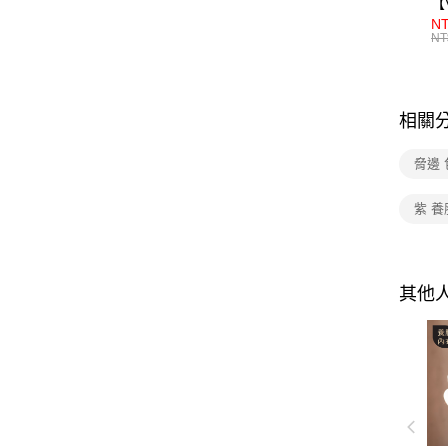
【
NT
NT
相關
脅邊 
紫 
其他