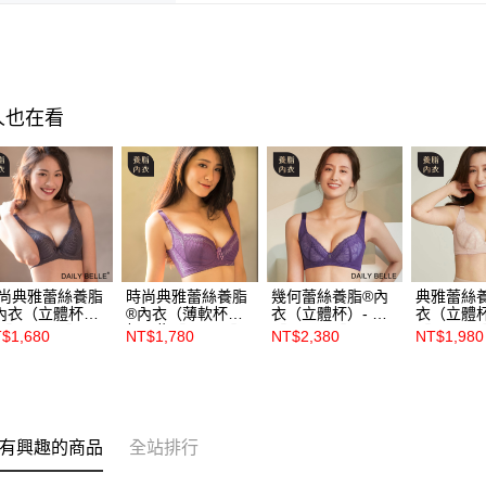
人也在看
尚典雅蕾絲養脂
時尚典雅蕾絲養脂
幾何蕾絲養脂®內
典雅蕾絲
內衣（立體杯）-
®內衣（薄軟杯）E
衣（立體杯）- 紫
衣（立體杯
【R86101】
杯 - 紫【R8610】
【R86221】
【R8611
$1,680
NT$1,780
NT$2,380
NT$1,980
有興趣的商品
全站排行