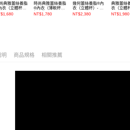
尚典雅蕾絲養脂
時尚典雅蕾絲養脂
幾何蕾絲養脂®內
典雅蕾絲
內衣（立體杯）-
®內衣（薄軟杯）E
衣（立體杯）- 紫
衣（立體杯
【R86101】
杯 - 紫【R8610】
【R86221】
【R8611
$1,680
NT$1,780
NT$2,380
NT$1,980
說明
商品規格
相關推薦