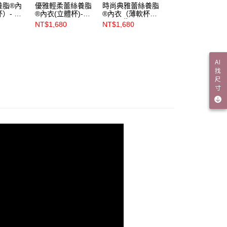
養脂®內
優雅輕柔蕾絲養脂
時尚典雅蕾絲養脂
扇葉紋蕾絲養脂®
）- 膚
®內衣(立體杯)-
®內衣（薄軟杯）
內衣（立體杯）－
1】
【R86191】
B~D - 紫
紅【R86361】
NT$1,680
NT$1,680
NT$2,380
【R8610】
AI
找
尺
寸