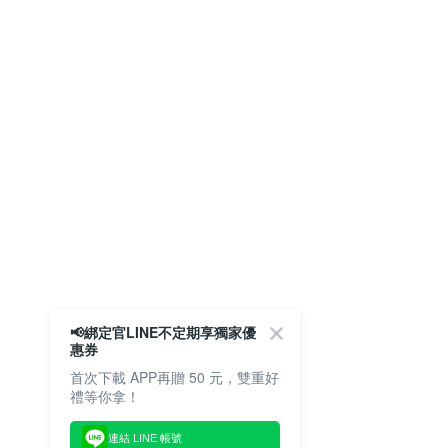
📢綁定官LINE不定期享獨家優
惠券
首次下載 APP再贈 50 元，雙重好
禮等你拿！
連結 LINE 帳號