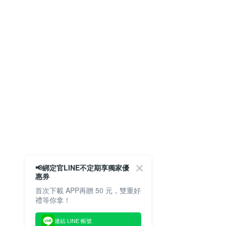
📢綁定官LINE不定期享獨家優
惠券
首次下載 APP再贈 50 元，雙重好
禮等你拿！
連結 LINE 帳號