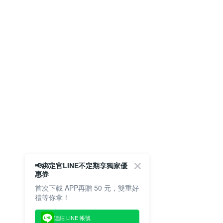
📢綁定官LINE不定期享獨家優
惠券
首次下載 APP再贈 50 元，雙重好
禮等你拿！
連結 LINE 帳號