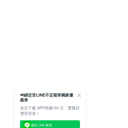
📢綁定官LINE不定期享獨家優
惠券
首次下載 APP再贈 50 元，雙重好
禮等你拿！
連結 LINE 帳號