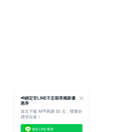
📢綁定官LINE不定期享獨家優
惠券
首次下載 APP再贈 50 元，雙重好
禮等你拿！
連結 LINE 帳號