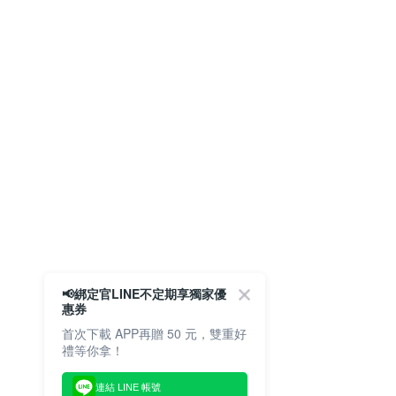
📢綁定官LINE不定期享獨家優
惠券
首次下載 APP再贈 50 元，雙重好
禮等你拿！
連結 LINE 帳號