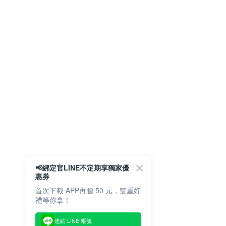
📢綁定官LINE不定期享獨家優
惠券
首次下載 APP再贈 50 元，雙重好
禮等你拿！
連結 LINE 帳號