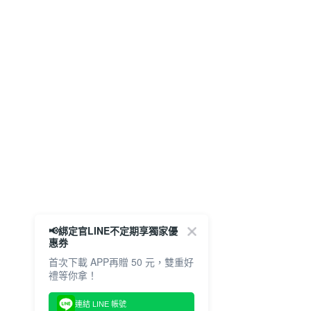
📢綁定官LINE不定期享獨家優
惠券
首次下載 APP再贈 50 元，雙重好
禮等你拿！
連結 LINE 帳號