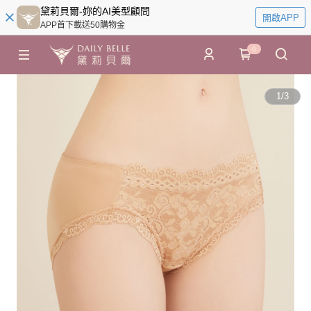
黛莉貝爾-妳的AI美型顧問
開啟APP
APP首下載送50購物金
0
1
/
3