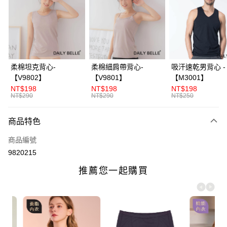
3 期 0 利率 每期
NT$50
21家銀行
合作金庫商業銀行
第一商業銀行
超商取貨付款
華南商業銀行
彰化商業銀行
LINE Pay
上海商業儲蓄銀行
台北富邦商業銀行
國泰世華商業銀行
兆豐國際商業銀行
Apple Pay
臺灣中小企業銀行
台中商業銀行
柔棉坦克背心-
柔棉細肩帶背心-
吸汗速乾男背心 -
匯豐（台灣）商業銀行
華泰商業銀行
【V9802】
【V9801】
【M3001】
街口支付
聯邦商業銀行
遠東國際商業銀行
NT$198
NT$198
NT$198
元大商業銀行
永豐商業銀行
NT$290
NT$290
NT$250
ATM付款
玉山商業銀行
星展（台灣）商業銀行
台新國際商業銀行
中國信託商業銀行
商品特色
運送方式
台灣樂天信用卡公司
全家付款取貨
商品編號
9820215
每筆NT$70，滿NT$3,000(含以上)免運費
付款後全家取貨
每筆NT$70，滿NT$3,000(含以上)免運費
7-11付款取貨
每筆NT$70，滿NT$3,000(含以上)免運費