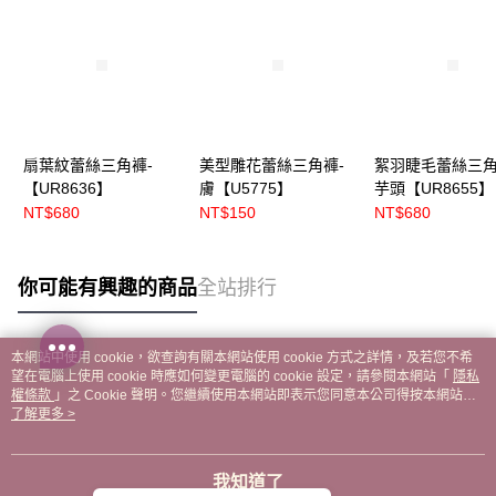
扇葉紋蕾絲三角褲-
美型雕花蕾絲三角褲-
絮羽睫毛蕾絲三角
【UR8636】
膚【U5775】
芋頭【UR8655】
NT$680
NT$150
NT$680
你可能有興趣的商品
全站排行
本網站中使用 cookie，欲查詢有關本網站使用 cookie 方式之詳情，及若您不希
熱門標籤
望在電腦上使用 cookie 時應如何變更電腦的 cookie 設定，請參閱本網站「
隱私
權條款
」之 Cookie 聲明。您繼續使用本網站即表示您同意本公司得按本網站使
用條款之 Cookie 聲明使用 cookie。
了解更多 >
我知道了