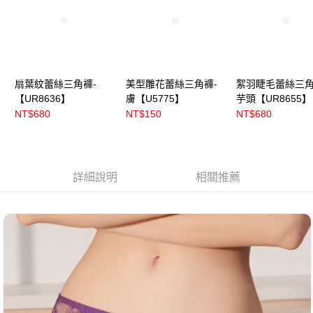
扇葉紋蕾絲三角褲-
美型雕花蕾絲三角褲-
絮羽睫毛蕾絲三角
【UR8636】
膚【U5775】
芋頭【UR8655】
NT$680
NT$150
NT$680
詳細說明
相關推薦