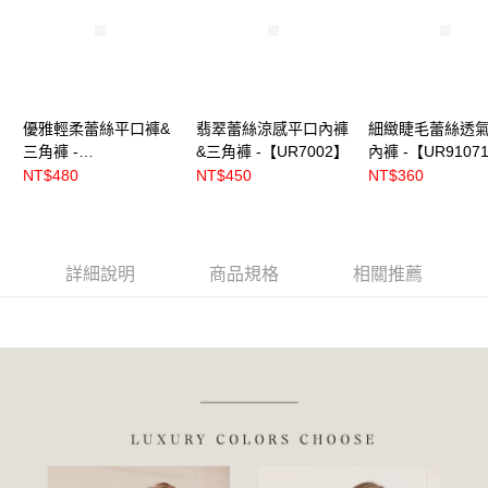
優雅輕柔蕾絲平口褲&
翡翠蕾絲涼感平口內褲
細緻睫毛蕾絲透
三角褲 -
&三角褲 -【UR7002】
內褲 -【UR9107
【UR8602】、
NT$480
NT$450
NT$360
【UR86021】
詳細說明
商品規格
相關推薦