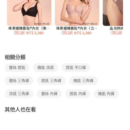
付款後7-11取貨
每筆NT$70，滿NT$3,000(含以上)免運費
宅配
每筆NT$120，滿NT$3,000(含以上)免運費
付款後門市自取
免運費
相關分類
海外
查看運費
蕾絲 透氣
機能 涼感
透氣 平口褲
蕾絲 三角褲
透氣 三角褲
機能 三角褲
涼感 三角褲
蕾絲 內褲
透氣 內褲
機能 內褲
其他人也在看