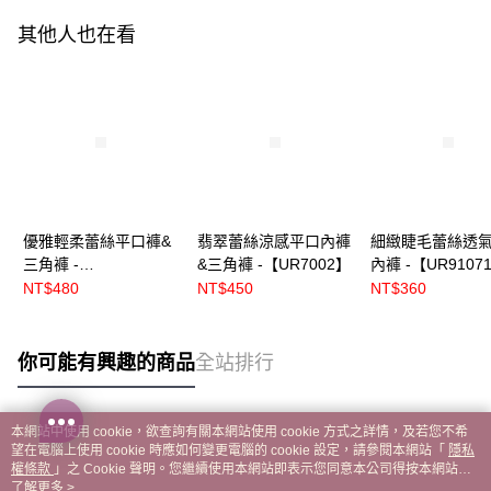
其他人也在看
優雅輕柔蕾絲平口褲&
翡翠蕾絲涼感平口內褲
細緻睫毛蕾絲透
三角褲 -
&三角褲 -【UR7002】
內褲 -【UR9107
【UR8602】、
NT$480
NT$450
NT$360
【UR86021】
你可能有興趣的商品
全站排行
本網站中使用 cookie，欲查詢有關本網站使用 cookie 方式之詳情，及若您不希
熱門標籤
望在電腦上使用 cookie 時應如何變更電腦的 cookie 設定，請參閱本網站「
隱私
權條款
」之 Cookie 聲明。您繼續使用本網站即表示您同意本公司得按本網站使
用條款之 Cookie 聲明使用 cookie。
了解更多 >