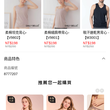
3 期 0 利率 每期
NT$166
21家銀行
合作金庫商業銀行
第一商業銀行
超商取貨付款
華南商業銀行
彰化商業銀行
LINE Pay
上海商業儲蓄銀行
台北富邦商業銀行
國泰世華商業銀行
兆豐國際商業銀行
Apple Pay
臺灣中小企業銀行
台中商業銀行
柔棉坦克背心-
柔棉細肩帶背心-
吸汗速乾男背心 -
匯豐（台灣）商業銀行
華泰商業銀行
【V9802】
【V9801】
【M3001】
街口支付
聯邦商業銀行
遠東國際商業銀行
NT$198
NT$198
NT$198
元大商業銀行
永豐商業銀行
NT$290
NT$290
NT$250
ATM付款
玉山商業銀行
星展（台灣）商業銀行
台新國際商業銀行
中國信託商業銀行
商品特色
運送方式
台灣樂天信用卡公司
全家付款取貨
商品編號
8777207
每筆NT$70，滿NT$3,000(含以上)免運費
付款後全家取貨
每筆NT$70，滿NT$3,000(含以上)免運費
7-11付款取貨
每筆NT$70，滿NT$3,000(含以上)免運費