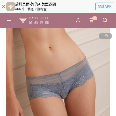
黛莉貝爾-妳的AI美型顧問
開啟APP
APP首下載送50購物金
0
1
/
9