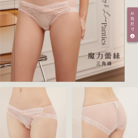
AI
找
尺
寸