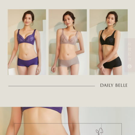
AI
找
尺
寸