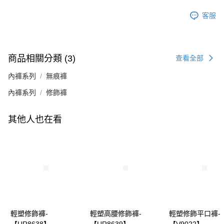
客服
商品相關分類 (3)
查看全部
內褲系列
無痕褲
內褲系列
修飾褲
其他人也在看
輕塑修飾褲-
輕塑高腰修飾褲-
輕塑修飾平口褲-
【UR8638】
【UR8639】
【V9022】