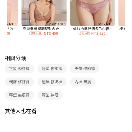
付款後7-11取貨
每筆NT$70，滿NT$3,000(含以上)免運費
宅配
每筆NT$120，滿NT$3,000(含以上)免運費
付款後門市自取
免運費
相關分類
海外
查看運費
無痕 修飾褲
輕塑 修飾褲
美臀 修飾褲
親膚 修飾褲
透氣 修飾褲
內褲 無痕
輕塑 無痕褲
輕塑 無痕
其他人也在看