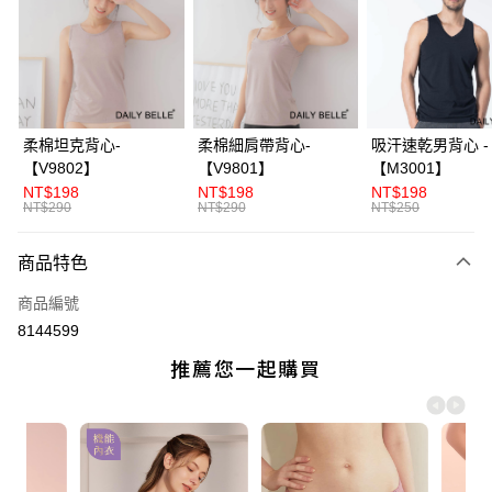
3 期 0 利率 每期
NT$160
21家銀行
合作金庫商業銀行
第一商業銀行
超商取貨付款
華南商業銀行
彰化商業銀行
LINE Pay
上海商業儲蓄銀行
台北富邦商業銀行
國泰世華商業銀行
兆豐國際商業銀行
Apple Pay
臺灣中小企業銀行
台中商業銀行
柔棉坦克背心-
柔棉細肩帶背心-
吸汗速乾男背心 -
匯豐（台灣）商業銀行
華泰商業銀行
【V9802】
【V9801】
【M3001】
街口支付
聯邦商業銀行
遠東國際商業銀行
NT$198
NT$198
NT$198
元大商業銀行
永豐商業銀行
NT$290
NT$290
NT$250
ATM付款
玉山商業銀行
星展（台灣）商業銀行
台新國際商業銀行
中國信託商業銀行
商品特色
運送方式
台灣樂天信用卡公司
全家付款取貨
商品編號
8144599
每筆NT$70，滿NT$3,000(含以上)免運費
付款後全家取貨
每筆NT$70，滿NT$3,000(含以上)免運費
7-11付款取貨
每筆NT$70，滿NT$3,000(含以上)免運費