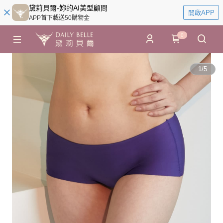
黛莉貝爾-妳的AI美型顧問
開啟APP
APP首下載送50購物金
0
1
/
5