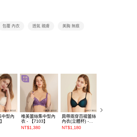
0，滿NT$3,000(含以上)免運費
20，滿NT$3,000(含以上)免運費
包覆 內衣
透氣 親膚
美胸 無痕
市自取
查看運費
集中型內
唯美蕾絲集中型內
肩帶兩穿百褶蕾絲
肩帶兩穿百褶蕾絲
1】
衣 - 【7103】
內衣(立體杯) -
內衣 (薄軟杯)-
【V96081】
【V9608】
NT$1,380
NT$1,180
NT$1,180