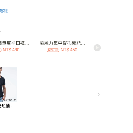
業銀行
彰化商業銀行
機能內衣
時尚好穿搭內衣
業儲蓄銀行
台北富邦商業銀行
客服
華商業銀行
兆豐國際商業銀行
小企業銀行
台中商業銀行
台灣）商業銀行
華泰商業銀行
業銀行
遠東國際商業銀行
業銀行
永豐商業銀行
業銀行
星展（台灣）商業銀行
際商業銀行
中國信託商業銀行
查看全部
天信用卡公司
取貨
0，滿NT$3,000(含以上)免運費
家取貨
0，滿NT$3,000(含以上)免運費
短袖 -
】
取貨
0，滿NT$3,000(含以上)免運費
1取貨