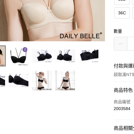
36C
數量
付款與運
超取滿NT$
付款方式
商品特色
信用卡一
商品編號
2003584
信用卡分
3 期 
商品相關分
合作金
超商取貨