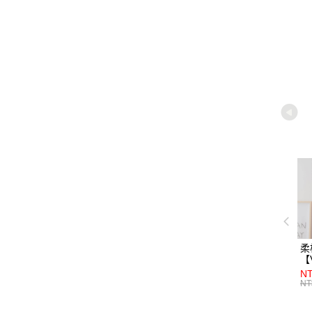
商品加
柔
【
NT
NT