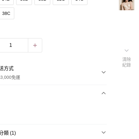
38C
清除
紀錄
送方式
3,000免運
次付款
期付款
0 利率 每期
NT$166
21家銀行
類 (1)
庫商業銀行
第一商業銀行
付款