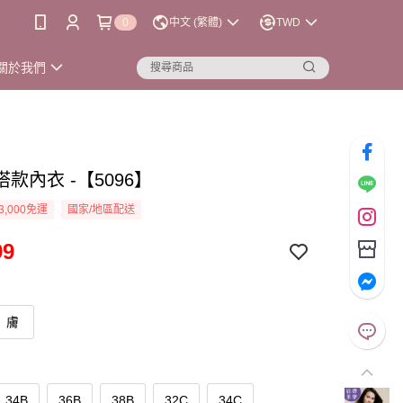
0
中文 (繁體)
TWD
關於我們
款內衣 -【5096】
3,000免運
國家/地區配送
99
膚
34B
36B
38B
32C
34C