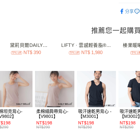
華南商
多元內著│
LINE Pay
上海商
分享
國泰世
Apple Pay
臺灣中
匯豐（
街口支付
聯邦商
元大商
ATM付款
玉山商
台新國
價購 (4)
台灣樂
運送方式
全家付款
每筆NT$7
付款後全
每筆NT$7
棉坦克背心-
柔棉細肩帶背心-
吸汗速乾男背心 -
吸汗速乾男
V9802】
【V9801】
【M3001】
【M3002
7-11付款
$198
NT$198
NT$198
NT$198
每筆NT$7
$290
NT$290
NT$250
NT$250
付款後7-1