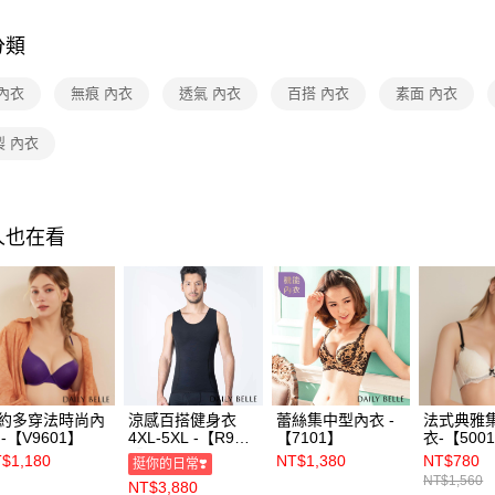
每筆NT$7
分類
宅配
每筆NT$1
內衣
無痕 內衣
透氣 內衣
百搭 內衣
素面 內衣
付款後門
製 內衣
免運費
海外
人也在看
約多穿法時尚內
涼感百搭健身衣
蕾絲集中型內衣 -
法式典雅
 -【V9601】
4XL-5XL -【R990-
【7101】
衣-【500
1】
$1,180
NT$1,380
NT$780
挺你的日常❣️
NT$1,560
NT$3,880