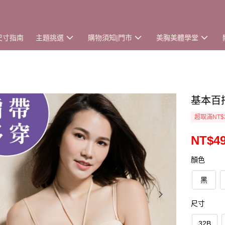
尺寸指南
主題挑選
購物須知|門市
美胸美體學堂
基本百搭
超取滿NT$
NT$4
顏色
黑
尺寸
32B