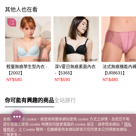
其他人也在看
輕量無痕學生型內衣 -
深V夏日無痕素面內衣
法式無痕機能內褲 
【2002】
-【5365】
【UR8631】
NT$580
NT$590
NT$480
你可能有興趣的商品
全站排行
本網站中使用 cookie，欲查詢有關本網站使用 cookie 方式之詳情，及若您不希
熱門標籤
望在電腦上使用 cookie 時應如何變更電腦的 cookie 設定，請參閱本網站「
隱私
權條款
」之 Cookie 聲明。您繼續使用本網站即表示您同意本公司得按本網站使
用條款之 Cookie 聲明使用 cookie。
了解更多 >