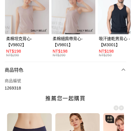
3 期 0 利率 每期
NT$260
21家銀行
合作金庫商業銀行
第一商業銀行
超商取貨付款
華南商業銀行
彰化商業銀行
LINE Pay
上海商業儲蓄銀行
台北富邦商業銀行
國泰世華商業銀行
兆豐國際商業銀行
Apple Pay
臺灣中小企業銀行
台中商業銀行
柔棉坦克背心-
柔棉細肩帶背心-
吸汗速乾男背心 -
匯豐（台灣）商業銀行
華泰商業銀行
【V9802】
【V9801】
【M3001】
街口支付
聯邦商業銀行
遠東國際商業銀行
NT$198
NT$198
NT$198
元大商業銀行
永豐商業銀行
NT$290
NT$290
NT$250
ATM付款
玉山商業銀行
星展（台灣）商業銀行
台新國際商業銀行
中國信託商業銀行
商品特色
運送方式
台灣樂天信用卡公司
全家付款取貨
商品編號
1269318
每筆NT$70，滿NT$3,000(含以上)免運費
付款後全家取貨
每筆NT$70，滿NT$3,000(含以上)免運費
7-11付款取貨
每筆NT$70，滿NT$3,000(含以上)免運費