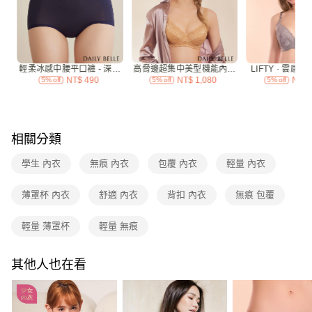
付款後7-11取貨
每筆NT$70，滿NT$3,000(含以上)免運費
宅配
每筆NT$120，滿NT$3,000(含以上)免運費
付款後門市自取
免運費
相關分類
海外
查看運費
學生 內衣
無痕 內衣
包覆 內衣
輕量 內衣
薄罩杯 內衣
舒適 內衣
背扣 內衣
無痕 包覆
輕量 薄罩杯
輕量 無痕
其他人也在看