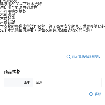
▌洗滌說明
建議用30℃以下溫水洗滌
勿使用含氯漂白劑漂白
不可用機器烘乾
不可熨燙
不可乾洗
吊掛晾乾
本衣物經多道染整製作過程，為了衛生安全起見，購買後請務必
先下水洗滌後再穿著，深色衣物請與淺色衣物分開洗滌。
顯示電腦版詳細說明
商品規格
產地
台灣
客服