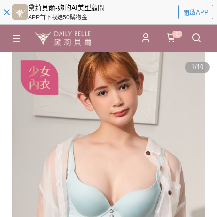
黛莉貝爾-妳的AI美型顧問
開啟APP
APP首下載送50購物金
0
1
/
10