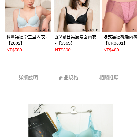
輕量無痕學生型內衣 -
深V夏日無痕素面內衣
法式無痕機能內褲 
【2002】
-【5365】
【UR8631】
NT$580
NT$590
NT$480
詳細說明
商品規格
相關推薦