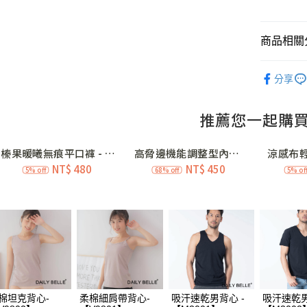
信用卡分
3 期 
商品相關分
合作金
超商取貨
華南商
國際獲獎│
LINE Pay
上海商
分享
👧新生活
國泰世
Apple Pay
臺灣中
匯豐（
街口支付
聯邦商
元大商
ATM付款
玉山商
台新國
價購 (4)
台灣樂
運送方式
全家付款
每筆NT$7
付款後全
每筆NT$7
棉坦克背心-
柔棉細肩帶背心-
吸汗速乾男背心 -
吸汗速乾男