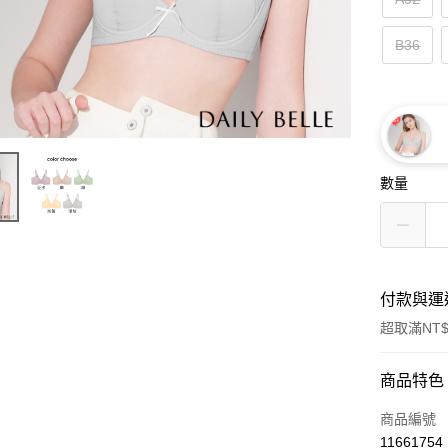
B36
數量
付款與運
超取滿NT$
付款方式
商品特色
信用卡一
商品編號
11661754