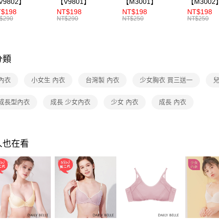
V9802】
【V9801】
【M3001】
【M3002
7-11付款
$198
NT$198
NT$198
NT$198
每筆NT$7
$290
NT$290
NT$250
NT$250
付款後7-1
每筆NT$7
分類
宅配
每筆NT$1
內衣
小女生 內衣
台灣製 內衣
少女胸衣 買三送一
付款後門
 成長型內衣
成長 少女內衣
少女 內衣
成長 內衣
免運費
海外
人也在看