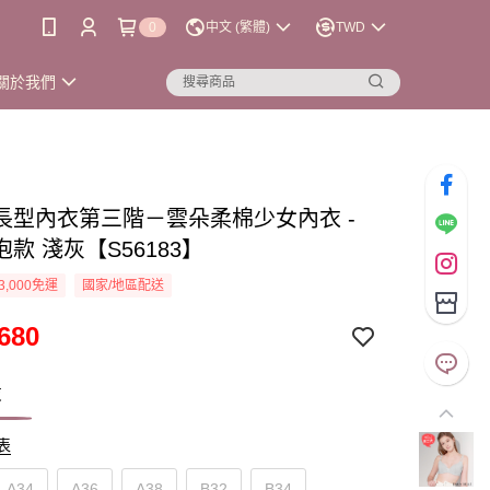
0
中文 (繁體)
TWD
關於我們
長型內衣第三階－雲朵柔棉少女內衣 -
款 淺灰【S56183】
3,000免運
國家/地區配送
680
灰
表
A34
A36
A38
B32
B34