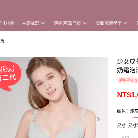
尺寸指南
主題挑選
購物須知|門市
美胸美體學堂
6歲
少女成
奶霜泡泡
超取滿NT$
NT$1,
顏色：淺
尺寸
尺寸
A32