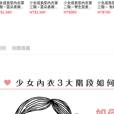
女成長型內衣第
少女成長型內衣第
少女成長型內衣第
少女成長
階－雲朵柔棉少
三階－雲朵柔棉少
二階－學生型柔棉
三階－ 有
內衣 - 奶霜泡泡
女內衣 - 莫蘭迪款
機能胸衣- 奶霜泡
少女學生型
$1,680
NT$1,680
NT$980
NT$780
 米黃
豆沙【S56163】
泡款 豆沙
【5306】
S56183】
【S56182】
說明
相關推薦