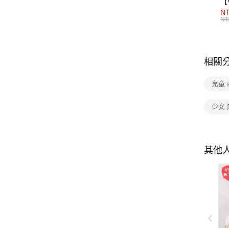
【
NT
NT
相關
兒童 
少女
其他