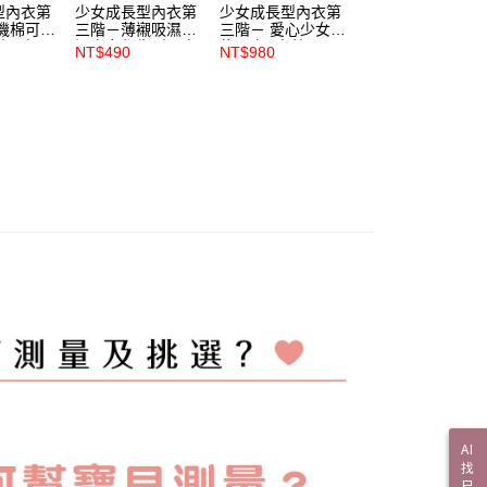
型內衣第
少女成長型內衣第
少女成長型內衣第
少女成長型內衣第
機棉可愛
三階－薄襯吸濕排
三階－ 愛心少女機
三階－條紋少女學
內衣 -
汗少女學生型內衣
能內衣- 水藍
生型內衣 - 膚
NT$490
NT$980
NT$780
- 豆沙【7501】
【S5607】
【6613】
AI
找
尺