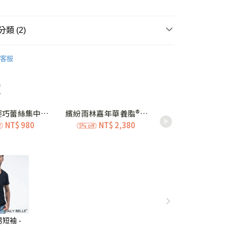
期付款
0 利率 每期
NT$560
21家銀行
類 (2)
庫商業銀行
第一商業銀行
付款
業銀行
彰化商業銀行
少女內衣
第三階段 • 乳房成長期 13-16歲
業儲蓄銀行
台北富邦商業銀行
客服
應援👧小少女系列買3贈褲
華商業銀行
兆豐國際商業銀行
小企業銀行
台中商業銀行
台灣）商業銀行
華泰商業銀行
業銀行
遠東國際商業銀行
業銀行
永豐商業銀行
業銀行
星展（台灣）商業銀行
際商業銀行
中國信託商業銀行
查看全部
天信用卡公司
取貨
0，滿NT$3,000(含以上)免運費
家取貨
0，滿NT$3,000(含以上)免運費
短袖 -