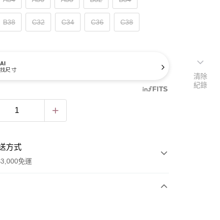
B38
C32
C34
C36
C38
AI
找尺寸
清除
紀錄
送方式
3,000免運
次付款