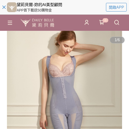
黛莉貝爾-妳的AI美型顧問
開啟APP
APP首下載送50購物金
0
1
/
6