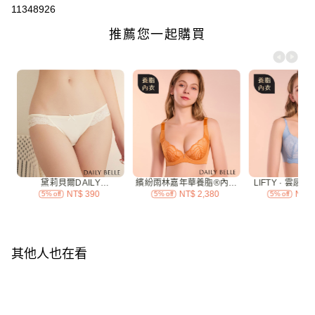
信用卡分期付款
11348926
3 期 0 利率 每期
NT$3,293
21家銀行
合作金庫商業銀行
第一商業銀行
超商取貨付款
華南商業銀行
彰化商業銀行
LINE Pay
上海商業儲蓄銀行
台北富邦商業銀行
國泰世華商業銀行
兆豐國際商業銀行
Apple Pay
臺灣中小企業銀行
台中商業銀行
匯豐（台灣）商業銀行
華泰商業銀行
街口支付
聯邦商業銀行
遠東國際商業銀行
元大商業銀行
永豐商業銀行
ATM付款
玉山商業銀行
星展（台灣）商業銀行
台新國際商業銀行
中國信託商業銀行
運送方式
台灣樂天信用卡公司
全家付款取貨
每筆NT$70，滿NT$3,000(含以上)免運費
其他人也在看
付款後全家取貨
每筆NT$70，滿NT$3,000(含以上)免運費
7-11付款取貨