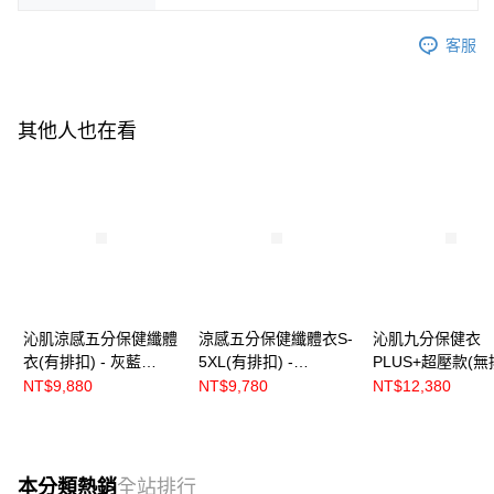
客服
其他人也在看
沁肌涼感五分保健纖體
涼感五分保健纖體衣S-
沁肌九分保健衣
衣(有排扣) - 灰藍
5XL(有排扣) -
PLUS+超壓款(無
【R80231】
【R80131】
- 灰藍【R8020】
NT$9,880
NT$9,780
NT$12,380
本分類熱銷
全站排行