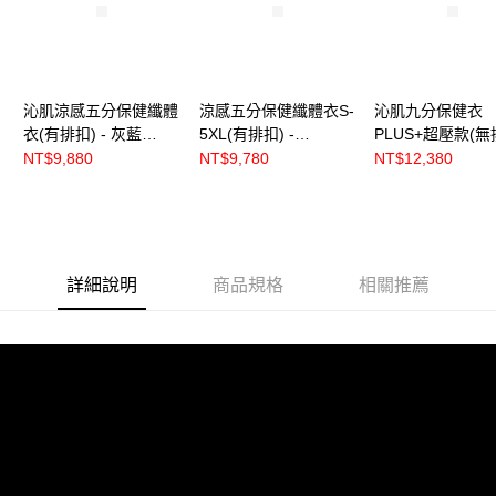
每筆NT$70，滿NT$3,000(含以上)免運費
付款後7-11取貨
每筆NT$70，滿NT$3,000(含以上)免運費
沁肌涼感五分保健纖體
涼感五分保健纖體衣S-
沁肌九分保健衣
宅配
衣(有排扣) - 灰藍
5XL(有排扣) -
PLUS+超壓款(無
每筆NT$120，滿NT$3,000(含以上)免運費
【R80231】
【R80131】
- 灰藍【R8020】
NT$9,880
NT$9,780
NT$12,380
付款後門市自取
免運費
海外
查看運費
詳細說明
商品規格
相關推薦