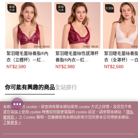
絮羽睫毛蕾絲養脂®內
絮羽睫毛蕾絲性感薄杯
絮羽睫毛蕾絲養脂
衣（立體杯）－紅
養脂®內衣－紅
衣（全罩杯）－
【R86551】
【R86553】
【R86552】
NT$2,580
NT$2,980
NT$2,580
你可能有興趣的商品
全站排行
本網站中使用 cookie，欲查詢有關本網站使用 cookie 方式之詳情，及若您不希
熱門標籤
望在電腦上使用 cookie 時應如何變更電腦的 cookie 設定，請參閱本網站「
隱私
權條款
」之 Cookie 聲明。您繼續使用本網站即表示您同意本公司得按本網站使
用條款之 Cookie 聲明使用 cookie。
了解更多 >