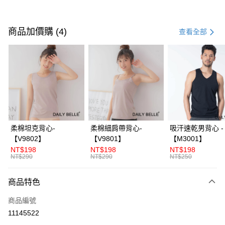
付款方式
信用卡一次付款
商品加價購 (4)
查看全部
信用卡分期付款
3 期 0 利率 每期
NT$860
21家銀行
合作金庫商業銀行
第一商業銀行
超商取貨付款
華南商業銀行
彰化商業銀行
LINE Pay
上海商業儲蓄銀行
台北富邦商業銀行
國泰世華商業銀行
兆豐國際商業銀行
Apple Pay
臺灣中小企業銀行
台中商業銀行
柔棉坦克背心-
柔棉細肩帶背心-
吸汗速乾男背心 -
匯豐（台灣）商業銀行
華泰商業銀行
【V9802】
【V9801】
【M3001】
街口支付
聯邦商業銀行
遠東國際商業銀行
NT$198
NT$198
NT$198
元大商業銀行
永豐商業銀行
NT$290
NT$290
NT$250
ATM付款
玉山商業銀行
星展（台灣）商業銀行
台新國際商業銀行
中國信託商業銀行
商品特色
運送方式
台灣樂天信用卡公司
全家付款取貨
商品編號
11145522
每筆NT$70，滿NT$3,000(含以上)免運費