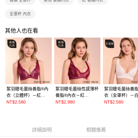
全罩杯 內衣
其他人也在看
絮羽睫毛蕾絲養脂®內
絮羽睫毛蕾絲性感薄杯
絮羽睫毛蕾絲養脂
衣（立體杯）－紅
養脂®內衣－紅
衣（全罩杯）－
【R86551】
【R86553】
【R86552】
NT$2,580
NT$2,980
NT$2,580
詳細說明
相關推薦