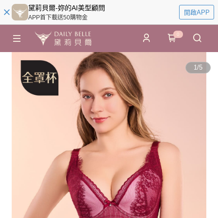
黛莉貝爾-妳的AI美型顧問
開啟APP
APP首下載送50購物金
0
1
/
5