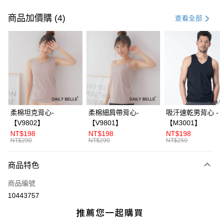
付款方式
信用卡一次付款
商品加價購 (4)
查看全部
信用卡分期付款
3 期 0 利率 每期
NT$860
21家銀行
合作金庫商業銀行
第一商業銀行
超商取貨付款
華南商業銀行
彰化商業銀行
LINE Pay
上海商業儲蓄銀行
台北富邦商業銀行
國泰世華商業銀行
兆豐國際商業銀行
Apple Pay
臺灣中小企業銀行
台中商業銀行
柔棉坦克背心-
柔棉細肩帶背心-
吸汗速乾男背心 -
匯豐（台灣）商業銀行
華泰商業銀行
【V9802】
【V9801】
【M3001】
街口支付
聯邦商業銀行
遠東國際商業銀行
NT$198
NT$198
NT$198
元大商業銀行
永豐商業銀行
NT$290
NT$290
NT$250
ATM付款
玉山商業銀行
星展（台灣）商業銀行
台新國際商業銀行
中國信託商業銀行
商品特色
運送方式
台灣樂天信用卡公司
全家付款取貨
商品編號
10443757
每筆NT$70，滿NT$3,000(含以上)免運費
付款後全家取貨