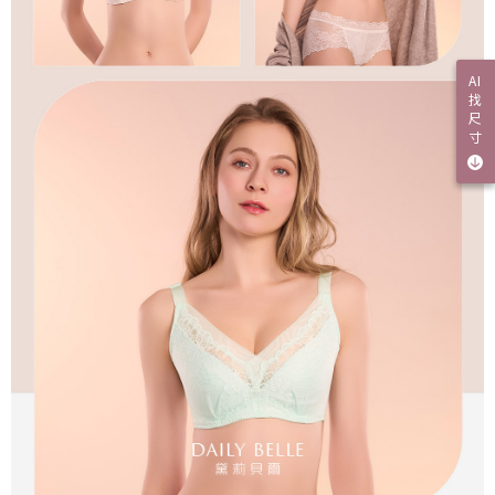
AI
找
尺
寸