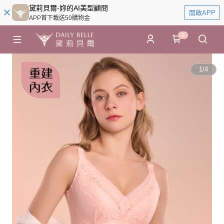
黛莉貝爾-妳的AI美型顧問
開啟APP
APP首下載送50購物金
0
1
/
4