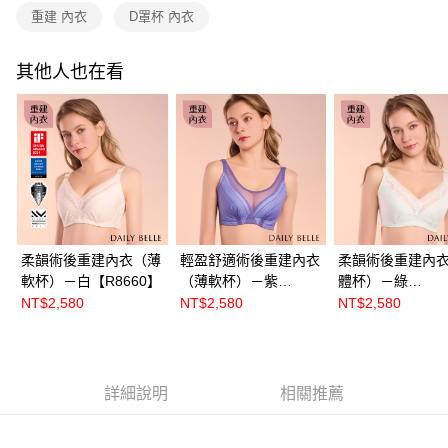
重建 內衣
D罩杯 內衣
其他人也在看
柔韻術後重建內衣（薄
輕盈舒適術後重建內衣
柔韻術後重建內
軟杯）－白【R8660】
（薄軟杯）－紫
體杯）－綠
【R8632】
【R86601】
NT$2,580
NT$2,580
NT$2,580
詳細說明
相關推薦