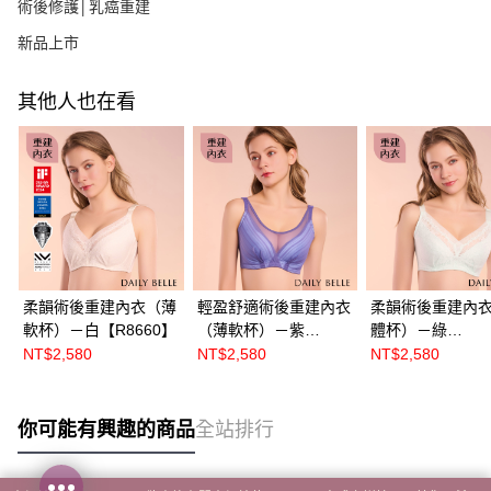
術後修護│乳癌重建
新品上市
其他人也在看
柔韻術後重建內衣（薄
輕盈舒適術後重建內衣
柔韻術後重建內
軟杯）－白【R8660】
（薄軟杯）－紫
體杯）－綠
【R8632】
【R86601】
NT$2,580
NT$2,580
NT$2,580
你可能有興趣的商品
全站排行