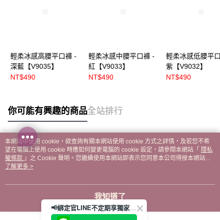
輕柔冰感高腰平口褲 -
輕柔冰感中腰平口褲 -
輕柔冰感低腰平口
深藍【V9035】
紅【V9033】
紫【V9032】
NT$490
NT$490
NT$490
你可能有興趣的商品
全站排行
本網站中使用 cookie，欲查詢有關本網站使用 cookie 方式之詳情，及若您不希
熱門標籤
望在電腦上使用 cookie 時應如何變更電腦的 cookie 設定，請參閱本網站「
隱私
權條款
」之 Cookie 聲明。您繼續使用本網站即表示您同意本公司得按本網站使
用條款之 Cookie 聲明使用 cookie。
了解更多 >
我知道了
📢綁定官LINE不定期享獨家優惠券