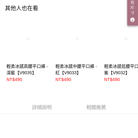
找
尺
其他人也在看
寸
輕柔冰感高腰平口褲 -
輕柔冰感中腰平口褲 -
輕柔冰感低腰平口
深藍【V9035】
紅【V9033】
紫【V9032】
NT$490
NT$490
NT$490
詳細說明
相關推薦