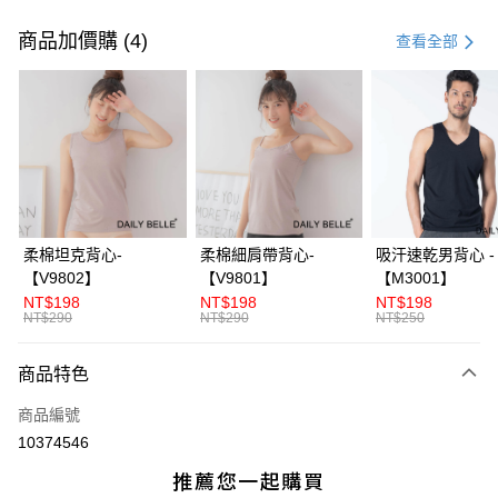
付款方式
信用卡一次付款
商品加價購 (4)
查看全部
信用卡分期付款
3 期 0 利率 每期
NT$163
21家銀行
合作金庫商業銀行
第一商業銀行
超商取貨付款
華南商業銀行
彰化商業銀行
LINE Pay
上海商業儲蓄銀行
台北富邦商業銀行
國泰世華商業銀行
兆豐國際商業銀行
Apple Pay
臺灣中小企業銀行
台中商業銀行
柔棉坦克背心-
柔棉細肩帶背心-
吸汗速乾男背心 -
匯豐（台灣）商業銀行
華泰商業銀行
【V9802】
【V9801】
【M3001】
街口支付
聯邦商業銀行
遠東國際商業銀行
NT$198
NT$198
NT$198
元大商業銀行
永豐商業銀行
NT$290
NT$290
NT$250
ATM付款
玉山商業銀行
星展（台灣）商業銀行
台新國際商業銀行
中國信託商業銀行
商品特色
運送方式
台灣樂天信用卡公司
全家付款取貨
商品編號
10374546
每筆NT$70，滿NT$3,000(含以上)免運費
付款後全家取貨