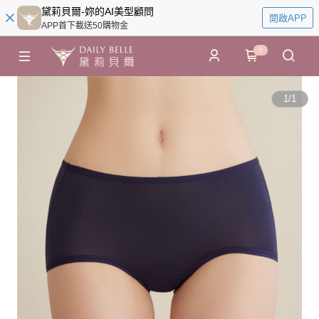
黛莉貝爾-妳的AI美型顧問
開啟APP
APP首下載送50購物金
0
1
/
1