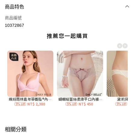
付款方式
商品特色
信用卡一次付款
商品編號
信用卡分期付款
10372867
3 期 0 利率 每期
NT$163
21家銀行
合作金庫商業銀行
第一商業銀行
超商取貨付款
華南商業銀行
彰化商業銀行
LINE Pay
上海商業儲蓄銀行
台北富邦商業銀行
國泰世華商業銀行
兆豐國際商業銀行
Apple Pay
臺灣中小企業銀行
台中商業銀行
匯豐（台灣）商業銀行
華泰商業銀行
街口支付
聯邦商業銀行
遠東國際商業銀行
元大商業銀行
永豐商業銀行
ATM付款
玉山商業銀行
星展（台灣）商業銀行
台新國際商業銀行
中國信託商業銀行
運送方式
台灣樂天信用卡公司
全家付款取貨
每筆NT$70，滿NT$3,000(含以上)免運費
相關分類
付款後全家取貨