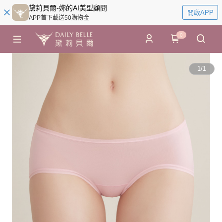
黛莉貝爾-妳的AI美型顧問
開啟APP
APP首下載送50購物金
0
1
/
1