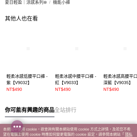
夏日輕盈｜涼感系列❄️
機能小褲
其他人也在看
輕柔冰感低腰平口褲 -
輕柔冰感中腰平口褲 -
輕柔冰感高腰平口
紫【V9032】
紅【V9033】
深藍【V9035】
NT$490
NT$490
NT$490
你可能有興趣的商品
全站排行
本網站中使用 cookie，欲查詢有關本網站使用 cookie 方式之詳情，及若您不希
熱門標籤
望在電腦上使用 cookie 時應如何變更電腦的 cookie 設定，請參閱本網站「
隱私