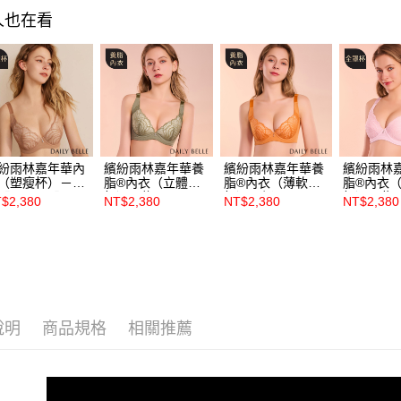
人也在看
紛雨林嘉年華內
繽紛雨林嘉年華養
繽紛雨林嘉年華養
繽紛雨林
（塑瘦杯）－可
脂®內衣（立體
脂®內衣（薄軟
脂®內衣
【R86582】
杯）－綠
杯）－橘
杯）－紫
$2,380
NT$2,380
NT$2,380
NT$2,380
【R86581】
【R8658】
【R8658
說明
商品規格
相關推薦