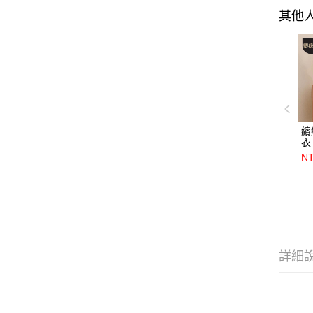
其他
繽
衣
可
NT
詳細