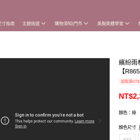
尺寸指南
主題挑選
購物須知|門市
美胸美體學堂
繽紛雨
【R86
超取滿NT$
NT$2,
顏色：綠
顏色尺寸
E32