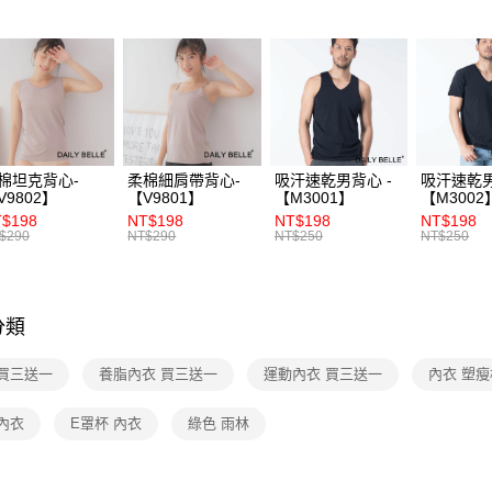
價購 (4)
台灣樂
運送方式
全家付款
每筆NT$7
付款後全
每筆NT$7
棉坦克背心-
柔棉細肩帶背心-
吸汗速乾男背心 -
吸汗速乾男
V9802】
【V9801】
【M3001】
【M3002
7-11付款
$198
NT$198
NT$198
NT$198
每筆NT$7
$290
NT$290
NT$250
NT$250
付款後7-1
每筆NT$7
分類
宅配
每筆NT$1
 買三送一
養脂內衣 買三送一
運動內衣 買三送一
內衣 塑瘦
付款後門
內衣
E罩杯 內衣
綠色 雨林
免運費
海外