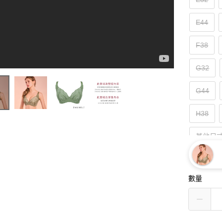
E44
F38
G32
G44
H38
其他尺
數量