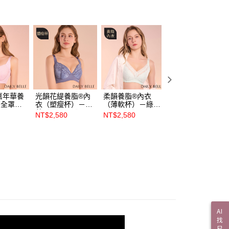
嘉年華養
光韻花緹養脂®內
柔韻養脂®內衣
絮羽睫毛蕾絲內衣
（全罩
衣（塑瘦杯）－灰
（薄軟杯）－綠
（塑瘦杯）－紅
藍【R86522】
【R8659】
【R86552】
NT$2,580
NT$2,580
NT$2,580
2】
AI
找
尺