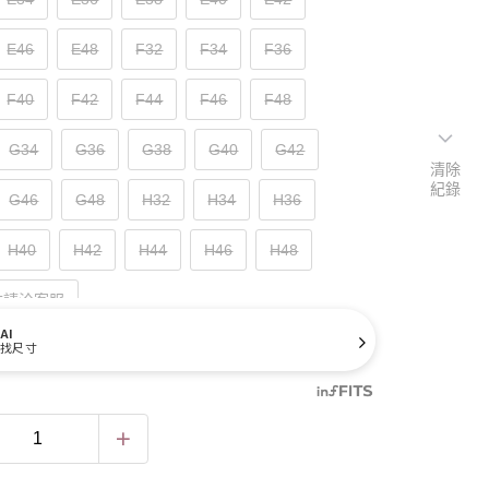
E46
E48
F32
F34
F36
F40
F42
F44
F46
F48
G34
G36
G38
G40
G42
清除
紀錄
G46
G48
H32
H34
H36
H40
H42
H44
H46
H48
寸請洽客服
AI
找尺寸