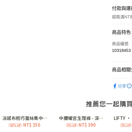
付款與運
超取滿NT$
付款方式
商品特色
信用卡一
商品編號
10318453
信用卡分
3 期 
商品相關分
合作金
超商取貨
華南商
顯瘦專家│
LINE Pay
上海商
分享
夏日輕盈｜
國泰世
Apple Pay
臺灣中
💗新生活
匯豐（
街口支付
聯邦商
元大商
ATM付款
玉山商
台新國