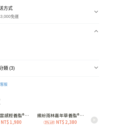
送方式
3,000免運
次付款
期付款
0 利率 每期
NT$793
21家銀行
類 (3)
庫商業銀行
第一商業銀行
付款
業銀行
彰化商業銀行
塑瘦系列
塑瘦內衣 E-I
業儲蓄銀行
台北富邦商業銀行
客服
涼感系列❄️
內衣｜塑瘦杯
華商業銀行
兆豐國際商業銀行
小企業銀行
台中商業銀行
應援💗指定款內衣買3贈褲
台灣）商業銀行
華泰商業銀行
業銀行
遠東國際商業銀行
業銀行
永豐商業銀行
業銀行
星展（台灣）商業銀行
際商業銀行
中國信託商業銀行