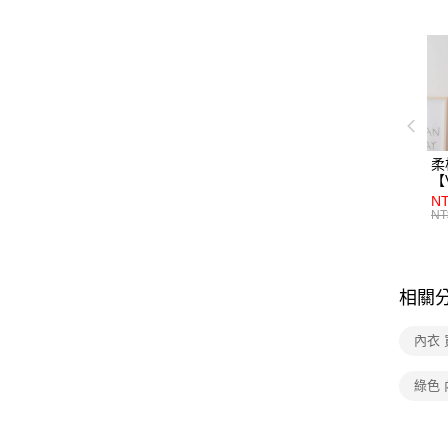
商品加
柔
【
NT
NT
相關
內衣
綠色 