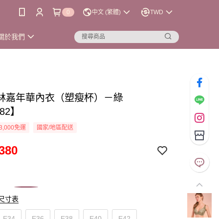
0
中文 (繁體)
TWD
關於我們
林嘉年華內衣（塑瘦杯）－綠
582】
3,000免運
國家/地區配送
380
尺寸表
E34
E36
E38
E40
E42