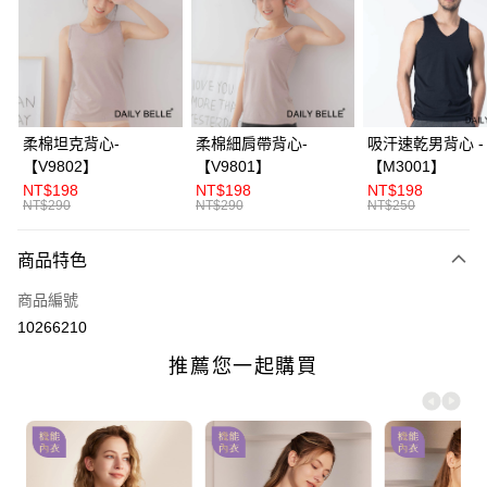
3 期 0 利率 每期
NT$166
21家銀行
合作金庫商業銀行
第一商業銀行
超商取貨付款
華南商業銀行
彰化商業銀行
LINE Pay
上海商業儲蓄銀行
台北富邦商業銀行
國泰世華商業銀行
兆豐國際商業銀行
Apple Pay
臺灣中小企業銀行
台中商業銀行
柔棉坦克背心-
柔棉細肩帶背心-
吸汗速乾男背心 -
匯豐（台灣）商業銀行
華泰商業銀行
【V9802】
【V9801】
【M3001】
街口支付
聯邦商業銀行
遠東國際商業銀行
NT$198
NT$198
NT$198
元大商業銀行
永豐商業銀行
NT$290
NT$290
NT$250
ATM付款
玉山商業銀行
星展（台灣）商業銀行
台新國際商業銀行
中國信託商業銀行
商品特色
運送方式
台灣樂天信用卡公司
全家付款取貨
商品編號
10266210
每筆NT$70，滿NT$3,000(含以上)免運費
付款後全家取貨
每筆NT$70，滿NT$3,000(含以上)免運費
7-11付款取貨
每筆NT$70，滿NT$3,000(含以上)免運費