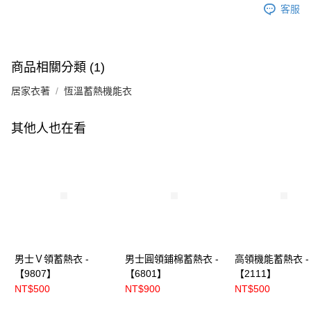
客服
商品相關分類 (1)
居家衣著
恆溫蓄熱機能衣
其他人也在看
男士Ｖ領蓄熱衣 -
男士圓領鋪棉蓄熱衣 -
高領機能蓄熱衣 -
【9807】
【6801】
【2111】
NT$500
NT$900
NT$500