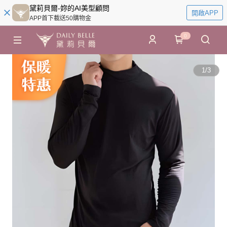
黛莉貝爾-妳的AI美型顧問
開啟APP
APP首下載送50購物金
0
1
/
3