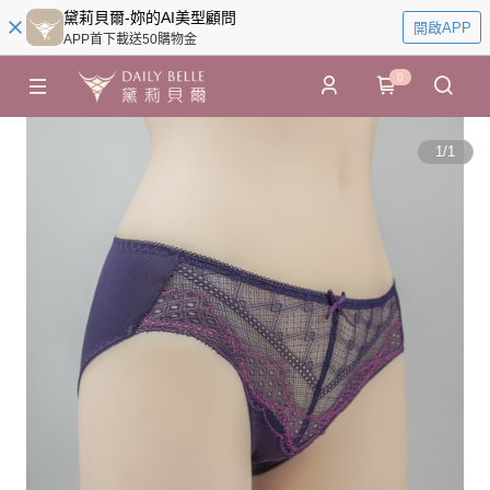
黛莉貝爾-妳的AI美型顧問
開啟APP
APP首下載送50購物金
0
1
/
1