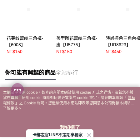
花蔓紋蕾絲三角褲-
美型雕花蕾絲三角褲-
時尚撞色三角內褲
【6008】
膚【U5775】
【UR8623】
NT$150
NT$150
NT$450
你可能有興趣的商品
全站排行
本網站中使用 cookie，欲查詢有關本網站使用 cookie 方式之詳情，及若您不希
熱門標籤
望在電腦上使用 cookie 時應如何變更電腦的 cookie 設定，請參閱本網站「
隱私
權條款
」之 Cookie 聲明。您繼續使用本網站即表示您同意本公司得按本網站使
用條款之 Cookie 聲明使用 cookie。
了解更多 >
我知道了
📢綁定官LINE不定期享獨家優惠券