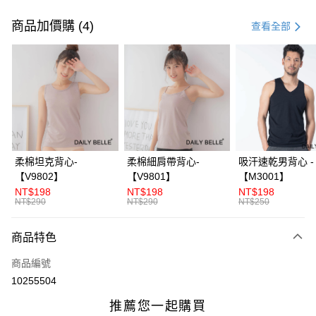
付款方式
信用卡一次付款
商品加價購 (4)
查看全部
信用卡分期付款
3 期 0 利率 每期
NT$50
21家銀行
合作金庫商業銀行
第一商業銀行
超商取貨付款
華南商業銀行
彰化商業銀行
LINE Pay
上海商業儲蓄銀行
台北富邦商業銀行
國泰世華商業銀行
兆豐國際商業銀行
Apple Pay
臺灣中小企業銀行
台中商業銀行
柔棉坦克背心-
柔棉細肩帶背心-
吸汗速乾男背心 -
匯豐（台灣）商業銀行
華泰商業銀行
【V9802】
【V9801】
【M3001】
街口支付
聯邦商業銀行
遠東國際商業銀行
NT$198
NT$198
NT$198
元大商業銀行
永豐商業銀行
NT$290
NT$290
NT$250
ATM付款
玉山商業銀行
星展（台灣）商業銀行
台新國際商業銀行
中國信託商業銀行
商品特色
運送方式
台灣樂天信用卡公司
全家付款取貨
商品編號
10255504
每筆NT$70，滿NT$3,000(含以上)免運費
付款後全家取貨