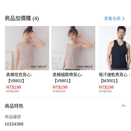
付款方式
信用卡一次付款
商品加價購 (4)
查看全部
信用卡分期付款
3 期 0 利率 每期
NT$860
21家銀行
合作金庫商業銀行
第一商業銀行
超商取貨付款
華南商業銀行
彰化商業銀行
LINE Pay
上海商業儲蓄銀行
台北富邦商業銀行
國泰世華商業銀行
兆豐國際商業銀行
Apple Pay
臺灣中小企業銀行
台中商業銀行
柔棉坦克背心-
柔棉細肩帶背心-
吸汗速乾男背心 -
匯豐（台灣）商業銀行
華泰商業銀行
【V9802】
【V9801】
【M3001】
街口支付
聯邦商業銀行
遠東國際商業銀行
NT$198
NT$198
NT$198
元大商業銀行
永豐商業銀行
NT$290
NT$290
NT$250
ATM付款
玉山商業銀行
星展（台灣）商業銀行
台新國際商業銀行
中國信託商業銀行
商品特色
運送方式
台灣樂天信用卡公司
全家付款取貨
商品編號
10154368
每筆NT$70，滿NT$3,000(含以上)免運費