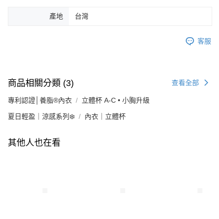
產地
台灣
客服
商品相關分類 (3)
查看全部
專利認證│養脂®內衣
立體杯 A-C • 小胸升級
夏日輕盈｜涼感系列❄️
內衣｜立體杯
其他人也在看