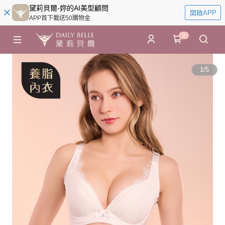
黛莉貝爾-妳的AI美型顧問
開啟APP
APP首下載送50購物金
0
1
/
5