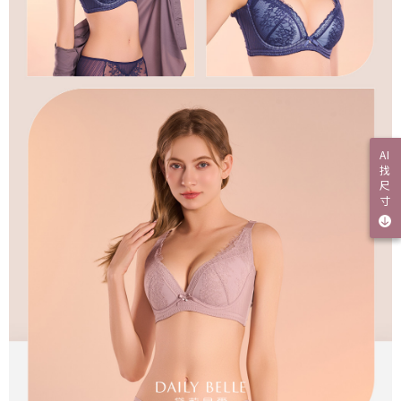
AI
找
尺
寸