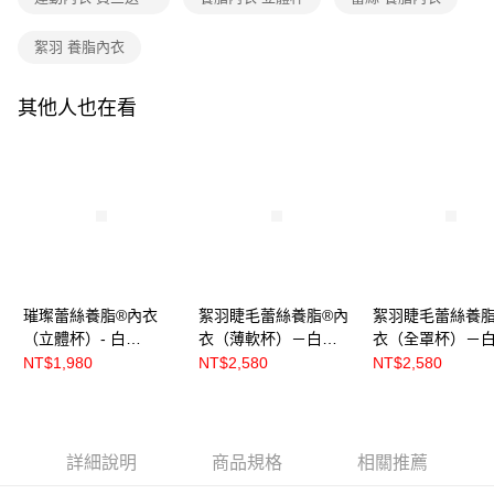
絮羽 養脂內衣
其他人也在看
璀璨蕾絲養脂®內衣
絮羽睫毛蕾絲養脂®內
絮羽睫毛蕾絲養脂
（立體杯）- 白
衣（薄軟杯）－白
衣（全罩杯）－
【R86281】
【R8655】
【R86552】
NT$1,980
NT$2,580
NT$2,580
詳細說明
商品規格
相關推薦