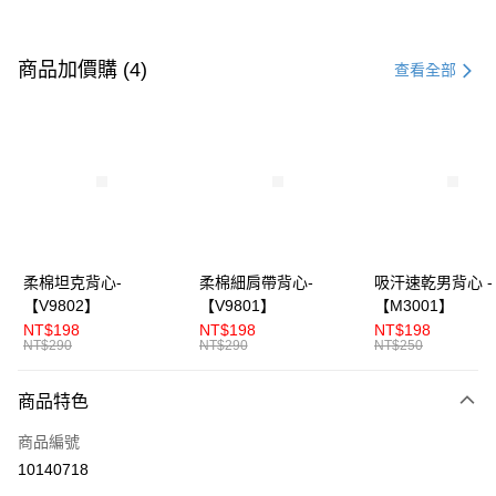
付款方式
信用卡一次付款
商品加價購 (4)
查看全部
信用卡分期付款
3 期 0 利率 每期
NT$1,326
21家銀行
合作金庫商業銀行
第一商業銀行
超商取貨付款
華南商業銀行
彰化商業銀行
LINE Pay
上海商業儲蓄銀行
台北富邦商業銀行
國泰世華商業銀行
兆豐國際商業銀行
Apple Pay
臺灣中小企業銀行
台中商業銀行
柔棉坦克背心-
柔棉細肩帶背心-
吸汗速乾男背心 -
匯豐（台灣）商業銀行
華泰商業銀行
【V9802】
【V9801】
【M3001】
街口支付
聯邦商業銀行
遠東國際商業銀行
NT$198
NT$198
NT$198
元大商業銀行
永豐商業銀行
NT$290
NT$290
NT$250
ATM付款
玉山商業銀行
星展（台灣）商業銀行
台新國際商業銀行
中國信託商業銀行
商品特色
運送方式
台灣樂天信用卡公司
全家付款取貨
商品編號
10140718
每筆NT$70，滿NT$3,000(含以上)免運費