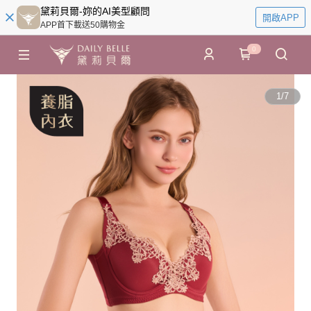
黛莉貝爾-妳的AI美型顧問
開啟APP
APP首下載送50購物金
0
1
/
7