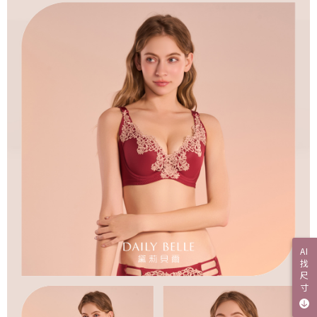
AI
找
尺
寸