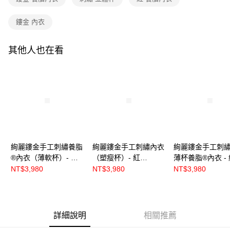
鏤金 內衣
其他人也在看
絢麗鏤金手工刺繡養脂
絢麗鏤金手工刺繡內衣
絢麗鏤金手工刺
®內衣（薄軟杯）- 紅
（塑瘦杯）- 紅
薄杯養脂®內衣 - 
【R8635】
【R86352】
【R86353】
NT$3,980
NT$3,980
NT$3,980
詳細說明
相關推薦