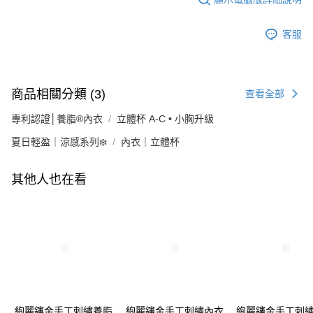
客服
商品相關分類 (3)
查看全部
專利認證│養脂®內衣
立體杯 A-C • 小胸升級
夏日輕盈｜涼感系列❄️
內衣｜立體杯
其他人也在看
絢麗鏤金手工刺繡養脂
絢麗鏤金手工刺繡內衣
絢麗鏤金手工刺