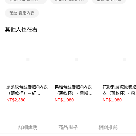
葉紋 養脂內衣
其他人也在看
扇葉紋蕾絲養脂®內衣
典雅蕾絲養脂®內衣
花影刺繡涼感養脂
（薄軟杯）－紅
（薄軟杯） - 黑粉
衣（薄軟杯）- 粉
【R8636】
【R8611】
【R8625】
NT$2,380
NT$1,980
NT$1,980
詳細說明
商品規格
相關推薦