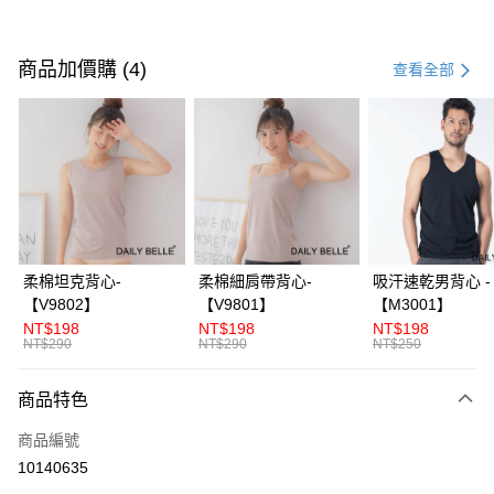
付款方式
信用卡一次付款
商品加價購 (4)
查看全部
信用卡分期付款
3 期 0 利率 每期
NT$793
21家銀行
合作金庫商業銀行
第一商業銀行
超商取貨付款
華南商業銀行
彰化商業銀行
LINE Pay
上海商業儲蓄銀行
台北富邦商業銀行
國泰世華商業銀行
兆豐國際商業銀行
Apple Pay
臺灣中小企業銀行
台中商業銀行
柔棉坦克背心-
柔棉細肩帶背心-
吸汗速乾男背心 -
匯豐（台灣）商業銀行
華泰商業銀行
【V9802】
【V9801】
【M3001】
街口支付
聯邦商業銀行
遠東國際商業銀行
NT$198
NT$198
NT$198
元大商業銀行
永豐商業銀行
NT$290
NT$290
NT$250
ATM付款
玉山商業銀行
星展（台灣）商業銀行
台新國際商業銀行
中國信託商業銀行
商品特色
運送方式
台灣樂天信用卡公司
全家付款取貨
商品編號
10140635
每筆NT$70，滿NT$3,000(含以上)免運費