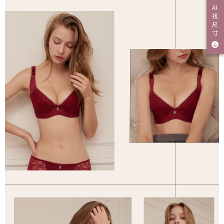
AI
找
尺
寸