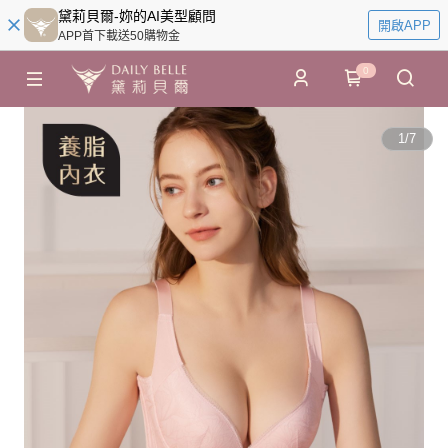
黛莉貝爾-妳的AI美型顧問
開啟APP
APP首下載送50購物金
0
1
/
7