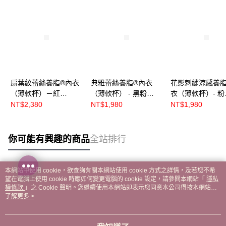
扇葉紋蕾絲養脂®內衣
典雅蕾絲養脂®內衣
花影刺繡涼感養脂
（薄軟杯）－紅
（薄軟杯） - 黑粉
衣（薄軟杯）- 粉
【R8636】
【R8611】
【R8625】
NT$2,380
NT$1,980
NT$1,980
你可能有興趣的商品
全站排行
本網站中使用 cookie，欲查詢有關本網站使用 cookie 方式之詳情，及若您不希
熱門標籤
望在電腦上使用 cookie 時應如何變更電腦的 cookie 設定，請參閱本網站「
隱私
權條款
」之 Cookie 聲明。您繼續使用本網站即表示您同意本公司得按本網站使
用條款之 Cookie 聲明使用 cookie。
了解更多 >