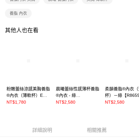
養脂 內衣
其他人也在看
粉嫩蕾絲涼感美胸養脂
晨曦蕾絲性感薄杯養脂
柔韻養脂®內衣（
®內衣（薄軟杯）E杯 -
®內衣 - 綠
杯）－綠【R865
黑綠【R8106】
【R86333】
NT$1,780
NT$2,580
NT$2,580
詳細說明
相關推薦