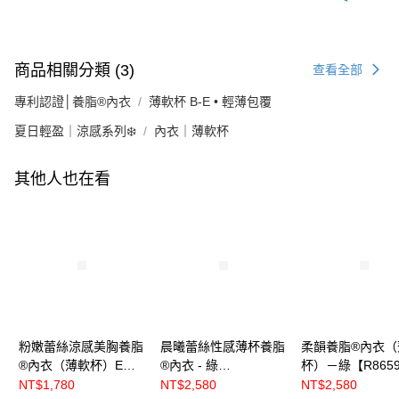
商品相關分類 (3)
查看全部
專利認證│養脂®內衣
薄軟杯 B-E • 輕薄包覆
夏日輕盈｜涼感系列❄️
內衣｜薄軟杯
其他人也在看
粉嫩蕾絲涼感美胸養脂
晨曦蕾絲性感薄杯養脂
柔韻養脂®內衣（
®內衣（薄軟杯）E杯 -
®內衣 - 綠
杯）－綠【R865
黑綠【R8106】
【R86333】
NT$1,780
NT$2,580
NT$2,580