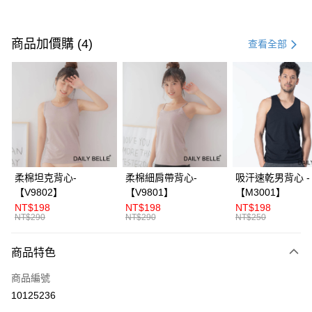
付款方式
信用卡一次付款
商品加價購 (4)
查看全部
信用卡分期付款
3 期 0 利率 每期
NT$793
21家銀行
合作金庫商業銀行
第一商業銀行
超商取貨付款
華南商業銀行
彰化商業銀行
LINE Pay
上海商業儲蓄銀行
台北富邦商業銀行
國泰世華商業銀行
兆豐國際商業銀行
Apple Pay
臺灣中小企業銀行
台中商業銀行
柔棉坦克背心-
柔棉細肩帶背心-
吸汗速乾男背心 -
匯豐（台灣）商業銀行
華泰商業銀行
【V9802】
【V9801】
【M3001】
街口支付
聯邦商業銀行
遠東國際商業銀行
NT$198
NT$198
NT$198
元大商業銀行
永豐商業銀行
NT$290
NT$290
NT$250
ATM付款
玉山商業銀行
星展（台灣）商業銀行
台新國際商業銀行
中國信託商業銀行
商品特色
運送方式
台灣樂天信用卡公司
全家付款取貨
商品編號
10125236
每筆NT$70，滿NT$3,000(含以上)免運費