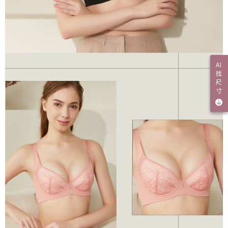
AI
找
尺
寸