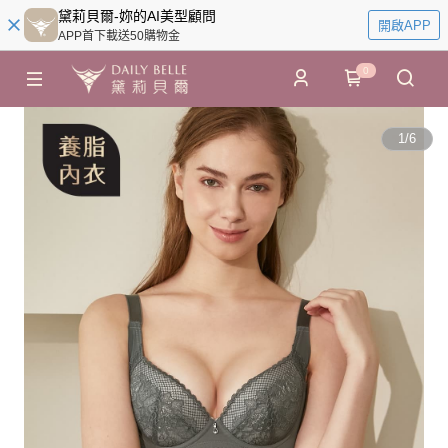
黛莉貝爾-妳的AI美型顧問
開啟APP
APP首下載送50購物金
0
1
/
6