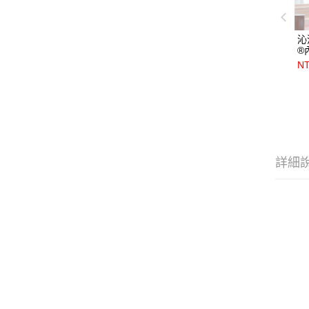
沁
®
黑
NT
詳細