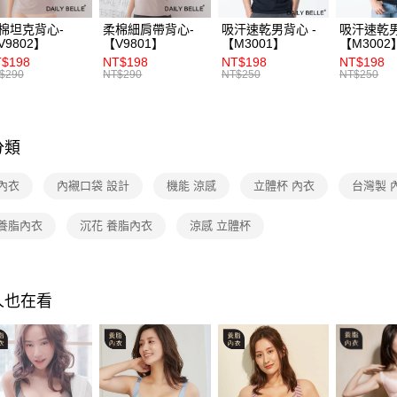
每筆NT$7
💖絕版經
棉坦克背心-
柔棉細肩帶背心-
吸汗速乾男背心 -
吸汗速乾男
V9802】
【V9801】
【M3001】
【M3002
7-11付款
💖絕版經
$198
NT$198
NT$198
NT$198
每筆NT$7
$290
NT$290
NT$250
NT$250
💖絕版經
付款後7-1
💖絕版經
每筆NT$7
分類
宅配
每筆NT$1
內衣
內襯口袋 設計
機能 涼感
立體杯 內衣
台灣製 
付款後門
 養脂內衣
沉花 養脂內衣
涼感 立體杯
免運費
海外
人也在看