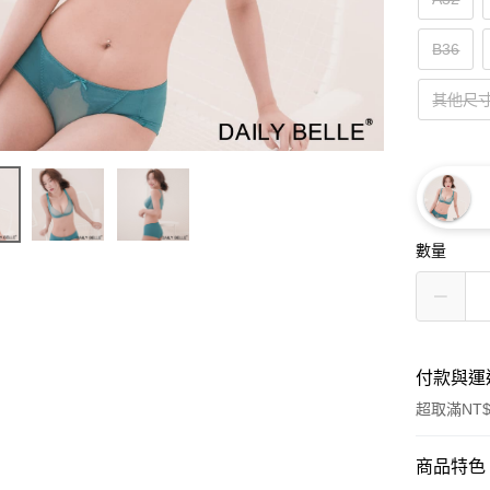
B36
其他尺
數量
付款與運
超取滿NT$
付款方式
商品特色