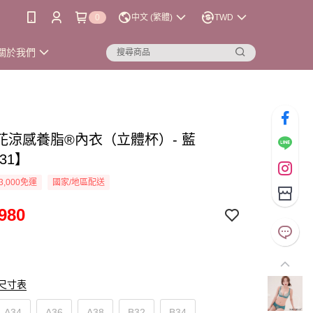
0
中文 (繁體)
TWD
關於我們
花涼感養脂®內衣（立體杯）- 藍
031】
3,000免運
國家/地區配送
980
尺寸表
A34
A36
A38
B32
B34