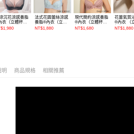
涼沉花涼感養脂
法式花園蕾絲涼感
現代簡約涼感養脂
花蕾氣質
內衣（立體杯）-
養脂®內衣（立體
®內衣（立體杯） -
®內衣 （
【R86031】
杯）－藍
粉【R81051】
粉橘【R91
$1,980
NT$1,880
NT$1,680
NT$1,880
【R86131】
說明
商品規格
相關推薦