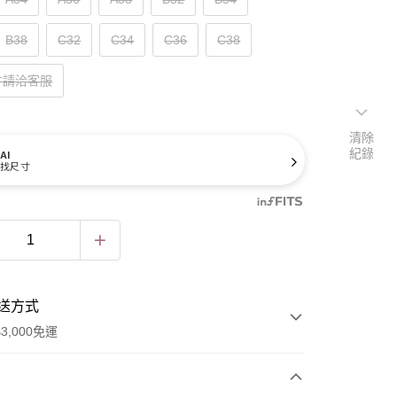
B38
C32
C34
C36
C38
寸請洽客服
清除
紀錄
AI
找尺寸
送方式
3,000免運