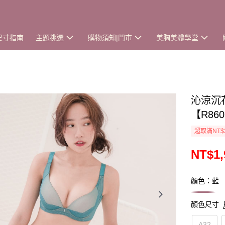
尺寸指南
主題挑選
購物須知|門市
美胸美體學堂
沁涼沉
【R86
超取滿NT$
NT$1,
顏色：藍
顏色尺寸
A32