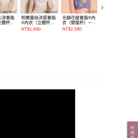
沁涼養脂
粉嫩蕾絲涼感養脂
光韻花緹養脂®內
光韻花緹養脂®內
立體杯）-
®內衣（立體杯）-
衣（塑瘦杯）－灰
衣（立體杯）－咖
101】
粉紫【R81061】
藍【R86522】
啡【R86521】
NT$1,680
NT$2,580
NT$2,380
AI
找
尺