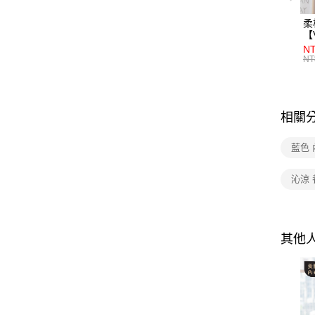
柔
【
NT
NT
相關
藍色 
沁涼
其他