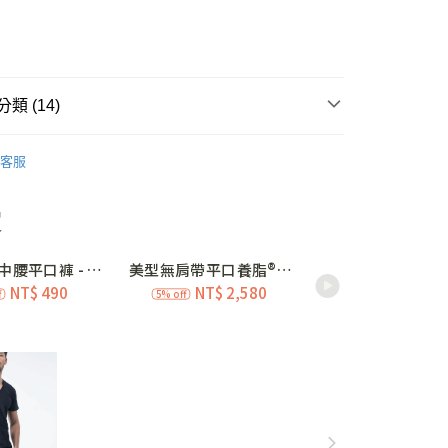
次付款
期付款
0 利率 每期
NT$660
21家銀行
類 (14)
庫商業銀行
第一商業銀行
付款
業銀行
彰化商業銀行
養脂®內衣
立體杯 A-C • 小胸升級
業儲蓄銀行
台北富邦商業銀行
客服
涼感系列❄️
內衣｜立體杯
華商業銀行
兆豐國際商業銀行
小企業銀行
台中商業銀行
典-單件7折
A罩杯
A32
台灣）商業銀行
華泰商業銀行
業銀行
遠東國際商業銀行
典-單件7折
A罩杯
A34
業銀行
永豐商業銀行
典-單件7折
A罩杯
A36
業銀行
星展（台灣）商業銀行
際商業銀行
中國信託商業銀行
典-單件7折
A罩杯
A38
查看全部
天信用卡公司
典-單件7折
B罩杯
B32
取貨
典-單件7折
B罩杯
B34
0，滿NT$3,000(含以上)免運費
典-單件7折
B罩杯
B36
家取貨
典-單件7折
B罩杯
B38