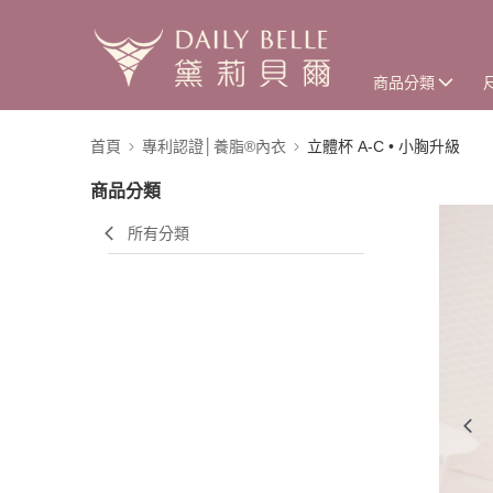
商品分類
首頁
專利認證│養脂®內衣
立體杯 A-C • 小胸升級
商品分類
所有分類