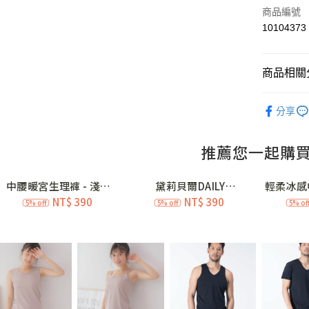
信用卡一
商品編號
10104373
信用卡分
3 期 
商品相關分
合作金
超商取貨
華南商
專利認證│
LINE Pay
上海商
分享
夏日輕盈｜
國泰世
Apple Pay
臺灣中
💖絕版經
匯豐（
街口支付
聯邦商
💖絕版經
元大商
ATM付款
💖絕版經
玉山商
台新國
💖絕版經
價購 (4)
台灣樂
運送方式
💖絕版經
全家付款
💖絕版經
每筆NT$7
💖絕版經
付款後全
💖絕版經