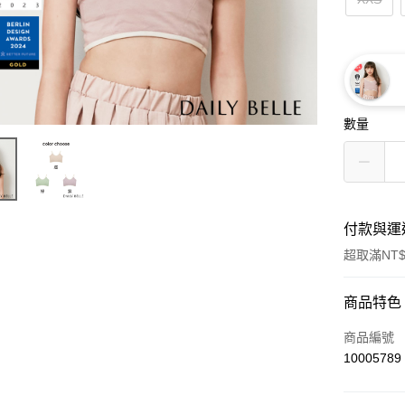
數量
付款與運
超取滿NT$
付款方式
商品特色
信用卡一
商品編號
10005789
信用卡分
3 期 