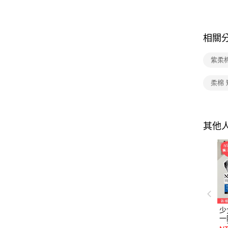
相關
紫柔
柔棉
其他
少
一
長