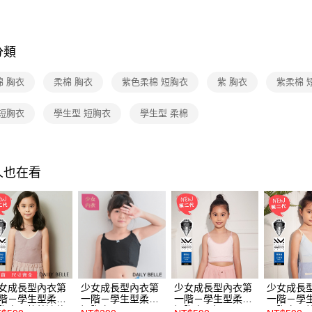
付款後7-1
每筆NT$7
分類
宅配
每筆NT$1
棉 胸衣
柔棉 胸衣
紫色柔棉 短胸衣
紫 胸衣
紫柔棉 
付款後門
 短胸衣
學生型 短胸衣
學生型 柔棉
免運費
海外
人也在看
女成長型內衣第
少女成長型內衣第
少女成長型內衣第
少女成長
階－學生型柔棉
一階－學生型柔棉
一階－學生型柔棉
一階－學
胸衣 - 莫蘭迪款
短胸衣 - 黑
短胸衣 - 粉
長胸衣 - 