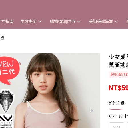
尺寸指南
主題挑選
購物須知|門市
美胸美體學堂
0歲
少女成
莫蘭迪款
超取滿NT$
NT$5
顏色：紫
尺寸
尺寸
XXS