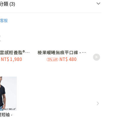
類 (3)
庫商業銀行
第一商業銀行
付款
業銀行
彰化商業銀行
少女內衣
第一階段 • 發育觸痛期 07-10歲
業儲蓄銀行
台北富邦商業銀行
客服
推薦
華商業銀行
兆豐國際商業銀行
小企業銀行
台中商業銀行
應援👧小少女系列買3贈褲
台灣）商業銀行
華泰商業銀行
業銀行
遠東國際商業銀行
業銀行
永豐商業銀行
業銀行
星展（台灣）商業銀行
際商業銀行
中國信託商業銀行
查看全部
天信用卡公司
取貨
0，滿NT$3,000(含以上)免運費
家取貨
0，滿NT$3,000(含以上)免運費
短袖 -
】
取貨
0，滿NT$3,000(含以上)免運費