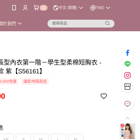
0
中文 (繁體)
TWD
關於我們
長型內衣第一階－學生型柔棉短胸衣 -
 紫【S56161】
3,000免運
國家/地區配送
90
表
XS
S
M
L
XL