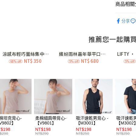
商品相關分
合作金
超商取貨
華南商
國際獲獎│
LINE Pay
上海商
分享
人氣商品
國泰世
Apple Pay
臺灣中
👧新生活
匯豐（
街口支付
聯邦商
元大商
ATM付款
玉山商
台新國
價購 (4)
台灣樂
運送方式
全家付款
每筆NT$7
付款後全
每筆NT$7
棉坦克背心-
柔棉細肩帶背心-
吸汗速乾男背心 -
吸汗速乾男
V9802】
【V9801】
【M3001】
【M3002
7-11付款
$198
NT$198
NT$198
NT$198
每筆NT$7
$290
NT$290
NT$250
NT$250