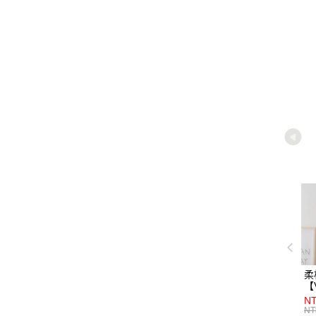
商品加
柔
【
NT
NT