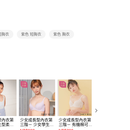
1取貨
0，滿NT$3,000(含以上)免運費
20，滿NT$3,000(含以上)免運費
短胸衣
紫色 短胸衣
紫色 胸衣
市自取
查看運費
型內衣第
少女成長型內衣第
少女成長型內衣第
少女成長型內衣第
生型柔棉
三階－ 少女學生型
三階－ 有機棉可愛
二階－學生型柔棉
藍
甲殼素內衣 - 紫
少女學生型內衣 -
機能胸衣- 奶霜泡