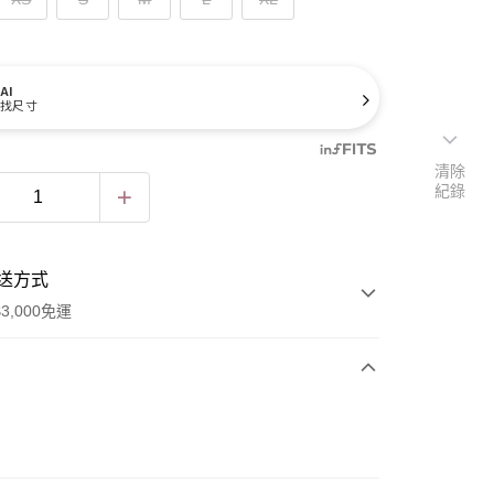
AI
找尺寸
清除
紀錄
送方式
3,000免運
次付款
期付款
0 利率 每期
NT$196
21家銀行