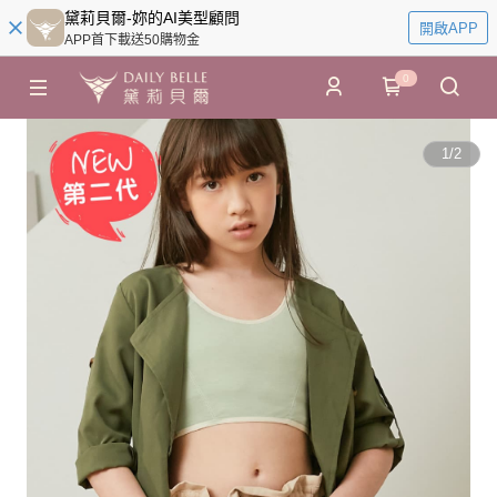
黛莉貝爾-妳的AI美型顧問
開啟APP
APP首下載送50購物金
0
1
/
2