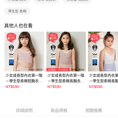
學生型 柔棉
其他人也在看
少女成長型內衣第一階
少女成長型內衣第一階
少女成長型內衣
－學生型柔棉短胸衣 -
－學生型柔棉長胸衣 -
－學生型柔棉長胸
莫蘭迪款 紫
莫蘭迪款 紫
藍【S5615】
NT$590
NT$590
NT$590
【S56161】
【S5616】
詳細說明
商品規格
相關推薦