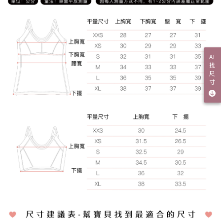
AI
找
尺
寸