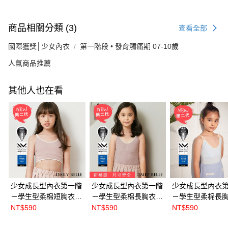
商品相關分類 (3)
查看全部
國際獲獎│少女內衣
第一階段 • 發育觸痛期 07-10歲
人氣商品推薦
其他人也在看
少女成長型內衣第一階
少女成長型內衣第一階
少女成長型內衣
－學生型柔棉短胸衣 -
－學生型柔棉長胸衣 -
－學生型柔棉長胸
莫蘭迪款 紫
莫蘭迪款 紫
藍【S5615】
NT$590
NT$590
NT$590
【S56161】
【S5616】