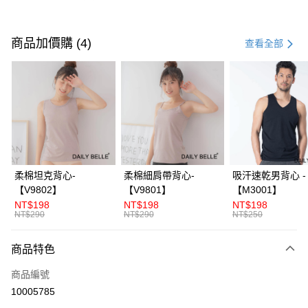
付款方式
信用卡一次付款
商品加價購 (4)
查看全部
信用卡分期付款
3 期 0 利率 每期
NT$196
21家銀行
合作金庫商業銀行
第一商業銀行
超商取貨付款
華南商業銀行
彰化商業銀行
LINE Pay
上海商業儲蓄銀行
台北富邦商業銀行
國泰世華商業銀行
兆豐國際商業銀行
Apple Pay
臺灣中小企業銀行
台中商業銀行
柔棉坦克背心-
柔棉細肩帶背心-
吸汗速乾男背心 -
匯豐（台灣）商業銀行
華泰商業銀行
【V9802】
【V9801】
【M3001】
街口支付
聯邦商業銀行
遠東國際商業銀行
NT$198
NT$198
NT$198
元大商業銀行
永豐商業銀行
NT$290
NT$290
NT$250
ATM付款
玉山商業銀行
星展（台灣）商業銀行
台新國際商業銀行
中國信託商業銀行
商品特色
運送方式
台灣樂天信用卡公司
全家付款取貨
商品編號
10005785
每筆NT$70，滿NT$3,000(含以上)免運費