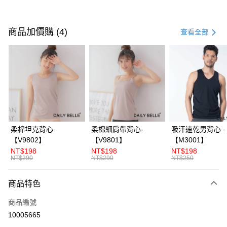
付款方式
信用卡一次付款
商品加價購 (4)
查看全部
信用卡分期付款
3 期 0 利率 每期
NT$196
21家銀行
合作金庫商業銀行
第一商業銀行
超商取貨付款
華南商業銀行
彰化商業銀行
LINE Pay
上海商業儲蓄銀行
台北富邦商業銀行
國泰世華商業銀行
兆豐國際商業銀行
Apple Pay
臺灣中小企業銀行
台中商業銀行
柔棉坦克背心-
柔棉細肩帶背心-
吸汗速乾男背心 -
匯豐（台灣）商業銀行
華泰商業銀行
【V9802】
【V9801】
【M3001】
街口支付
聯邦商業銀行
遠東國際商業銀行
NT$198
NT$198
NT$198
元大商業銀行
永豐商業銀行
NT$290
NT$290
NT$250
ATM付款
玉山商業銀行
星展（台灣）商業銀行
台新國際商業銀行
中國信託商業銀行
商品特色
運送方式
台灣樂天信用卡公司
全家付款取貨
商品編號
10005665
每筆NT$70，滿NT$3,000(含以上)免運費