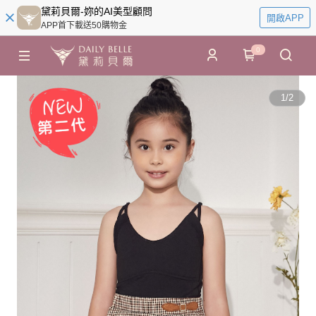
黛莉貝爾-妳的AI美型顧問
開啟APP
APP首下載送50購物金
0
1
/
2