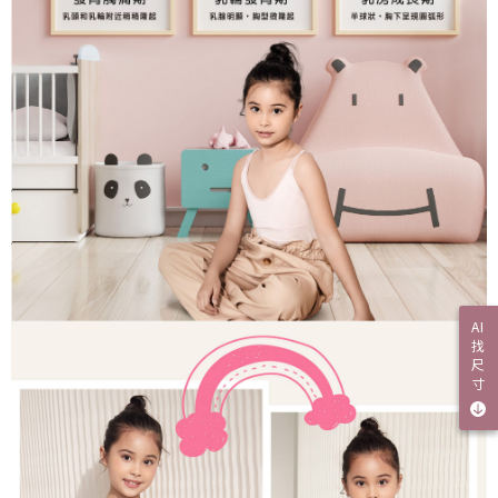
AI
找
尺
寸