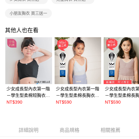
小朋友胸衣 買三送一
其他人也在看
少女成長型內衣第一階
少女成長型內衣第一階
少女成長型內衣
－學生型柔棉短胸衣 -
－學生型柔棉長胸衣 -
－學生型柔棉長胸
黑【S5609】
藍【S5615】
莫蘭迪款 紫
NT$390
NT$590
NT$590
【S5616】
詳細說明
商品規格
相關推薦