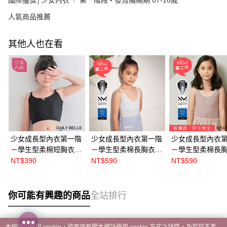
人氣商品推薦
其他人也在看
少女成長型內衣第一階
少女成長型內衣第一階
少女成長型內衣
－學生型柔棉短胸衣 -
－學生型柔棉長胸衣 -
－學生型柔棉長胸
黑【S5609】
藍【S5615】
莫蘭迪款 紫
NT$390
NT$590
NT$590
【S5616】
你可能有興趣的商品
全站排行