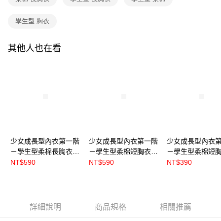
學生型 胸衣
其他人也在看
少女成長型內衣第一階
少女成長型內衣第一階
少女成長型內衣
－學生型柔棉長胸衣 -
－學生型柔棉短胸衣 -
－學生型柔棉短胸
莫蘭迪款 紫
莫蘭迪款 紫
黑【S5609】
NT$590
NT$590
NT$390
【S5616】
【S56161】
詳細說明
商品規格
相關推薦