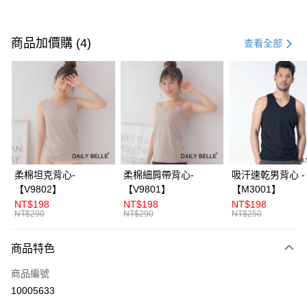
付款方式
信用卡一次付款
商品加價購 (4)
查看全部
信用卡分期付款
3 期 0 利率 每期
NT$196
21家銀行
合作金庫商業銀行
第一商業銀行
超商取貨付款
華南商業銀行
彰化商業銀行
LINE Pay
上海商業儲蓄銀行
台北富邦商業銀行
國泰世華商業銀行
兆豐國際商業銀行
Apple Pay
臺灣中小企業銀行
台中商業銀行
柔棉坦克背心-
柔棉細肩帶背心-
吸汗速乾男背心 -
匯豐（台灣）商業銀行
華泰商業銀行
【V9802】
【V9801】
【M3001】
街口支付
聯邦商業銀行
遠東國際商業銀行
NT$198
NT$198
NT$198
元大商業銀行
永豐商業銀行
NT$290
NT$290
NT$250
ATM付款
玉山商業銀行
星展（台灣）商業銀行
台新國際商業銀行
中國信託商業銀行
商品特色
運送方式
台灣樂天信用卡公司
全家付款取貨
商品編號
10005633
每筆NT$70，滿NT$3,000(含以上)免運費