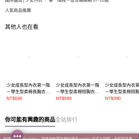
人氣商品推薦
其他人也在看
少女成長型內衣第一階
少女成長型內衣第一階
少女成長型內衣
－學生型柔棉長胸衣 -
－學生型柔棉短胸衣 -
－學生型柔棉短胸
莫蘭迪款 紫
莫蘭迪款 紫
黑【S5609】
NT$590
NT$590
NT$390
【S5616】
【S56161】
你可能有興趣的商品
全站排行