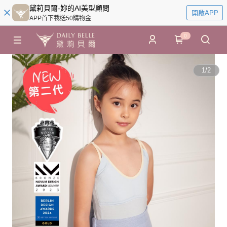
黛莉貝爾-妳的AI美型顧問
開啟APP
APP首下載送50購物金
0
1
/
2