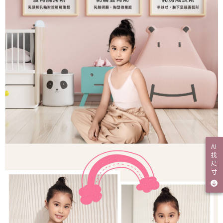
AI
找
尺
寸