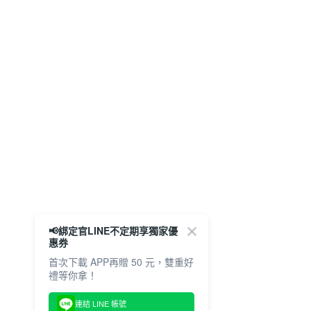
📢綁定官LINE不定期享獨家優
惠券
首次下載 APP再贈 50 元，雙重好
禮等你拿！
連結 LINE 帳號