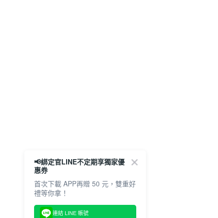
📢綁定官LINE不定期享獨家優
惠券
首次下載 APP再贈 50 元，雙重好
禮等你拿！
連結 LINE 帳號