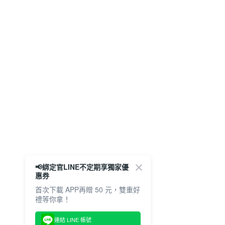
📢綁定官LINE不定期享獨家優
惠券
首次下載 APP再贈 50 元，雙重好
禮等你拿！
連結 LINE 帳號